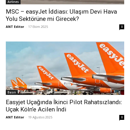
Airlines
MSC – easyJet İddiası: Ulaşım Devi Hava
Yolu Sektörüne mi Girecek?
ANT Editor
-
17 Ekim 2025
0
Basın
Easyjet Uçağında İkinci Pilot Rahatsızlandı:
Uçak Köln’e Acilen İndi
ANT Editor
-
19 Ağustos 2025
0