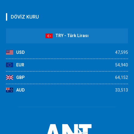
DÖVİZ KURU
TRY - Türk Lirası
USD
47,595
EUR
54,940
GBP
64,152
AUD
33,513