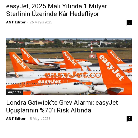
easyJet, 2025 Mali Yılında 1 Milyar
Sterlinin Üzerinde Kâr Hedefliyor
ANT Editor
-
26 Mayıs 2025
0
Airports
Londra Gatwick’te Grev Alarmı: easyJet
Uçuşlarının %70’i Risk Altında
ANT Editor
-
5 Mayıs 2025
0