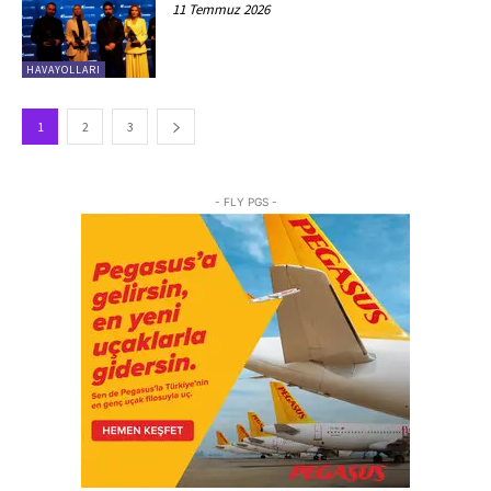
11 Temmuz 2026
HAVAYOLLARI
1
2
3
- FLY PGS -