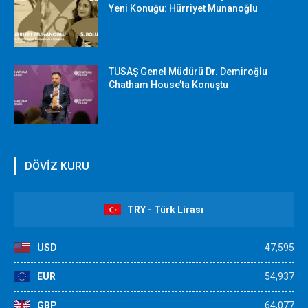
Yeni Konuğu: Hürriyet Munanoğlu
TUSAŞ Genel Müdürü Dr. Demiroğlu
Chatham House’ta Konuştu
DÖVİZ KURU
TRY - Türk Lirası
USD
47,595
EUR
54,937
GBP
64,077