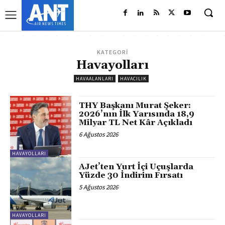
KATEGORİ
Havayolları
HAVAALANLARI
HAVACILIK
THY Başkanı Murat Şeker:
2026’nın İlk Yarısında 18,9
Milyar TL Net Kâr Açıkladı
6 Ağustos 2026
HAVAYOLLARI
AJet’ten Yurt İçi Uçuşlarda
Yüzde 30 İndirim Fırsatı
5 Ağustos 2026
HAVAYOLLARI