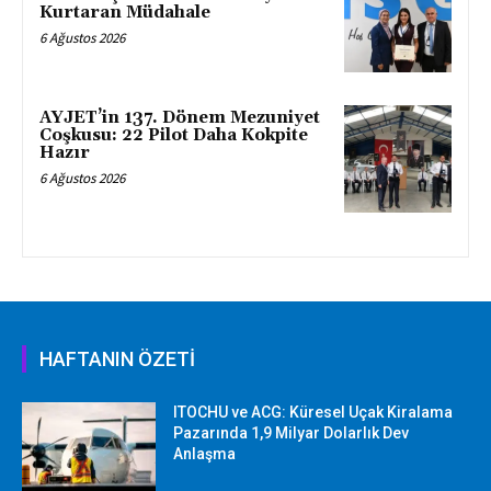
Kurtaran Müdahale
6 Ağustos 2026
AYJET’in 137. Dönem Mezuniyet
Coşkusu: 22 Pilot Daha Kokpite
Hazır
6 Ağustos 2026
HAFTANIN ÖZETİ
ITOCHU ve ACG: Küresel Uçak Kiralama
Pazarında 1,9 Milyar Dolarlık Dev
Anlaşma