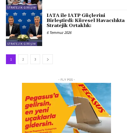
STRATEJIK GIRIŞIM
IATA ile IATP Güçlerini
Birleştirdi: Küresel Havacılıkta
Stratejik Ortaklık:
6 Temmuz 2026
STRATEJIK GIRIŞIM
1
2
3
- FLY PGS -