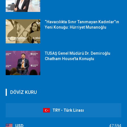
“Havacılıkta Sınır Tanımayan Kadınlar”ın
Yeni Konuğu: Hürriyet Munanoğlu
TUSAŞ Genel Müdürü Dr. Demiroğlu
Chatham House’ta Konuştu
DÖVİZ KURU
TRY - Türk Lirası
USD
47,594