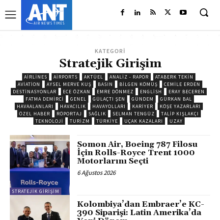
KATEGORİ
Stratejik Girişim
AIRLINES
AIRPORTS
AKTÜEL
ANALIZ - RAPOR
ATABERK TEKİN
AVIATION
AYSEL MERVE KUŞ
BASIN
BILGEN KÖMÜŞ
CEMILE ERDEN
DESTINASYONLAR
ECE ÖZKAN
EMRE DÖNMEZ
ENGLISH
ERAY BECEREN
FATMA DEMIRCI
GENEL
GÜLAÇTI ŞEN
GÜNDEM
GÜRKAN BAL
HAVAALANLARI
HAVACILIK
HAVAYOLLARI
KARIYER
KÖŞE YAZARLARI
ÖZEL HABER
RÖPORTAJ
SAĞLIK
SELMAN TENGÜZ
TALIP KIŞLAKÇI
TEKNOLOJI
TURIZM
TÜRKIYE
UÇAK KAZALARI
UZAY
Somon Air, Boeing 787 Filosu
İçin Rolls-Royce Trent 1000
Motorlarını Seçti
6 Ağustos 2026
STRATEJIK GIRIŞIM
Kolombiya’dan Embraer’e KC-
390 Siparişi: Latin Amerika’da