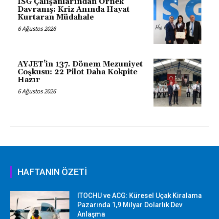
ISG Çalışanlarından Örnek
Davranış: Kriz Anında Hayat
Kurtaran Müdahale
6 Ağustos 2026
AYJET’in 137. Dönem Mezuniyet
Coşkusu: 22 Pilot Daha Kokpite
Hazır
6 Ağustos 2026
HAFTANIN ÖZETİ
ITOCHU ve ACG: Küresel Uçak Kiralama
Pazarında 1,9 Milyar Dolarlık Dev
Anlaşma