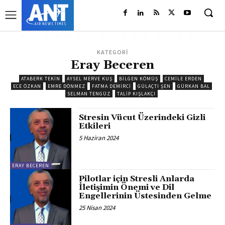
KATEGORİ
Eray Beceren
ATABERK TEKİN
AYSEL MERVE KUŞ
BILGEN KÖMÜŞ
CEMILE ERDEN
ECE ÖZKAN
EMRE DÖNMEZ
FATMA DEMIRCI
GÜLAÇTI ŞEN
GÜRKAN BAL
SELMAN TENGÜZ
TALIP KIŞLAKÇI
Stresin Vücut Üzerindeki Gizli
Etkileri
5 Haziran 2024
ERAY BECEREN
Pilotlar için Stresli Anlarda
İletişimin Önemi ve Dil
Engellerinin Üstesinden Gelme
25 Nisan 2024