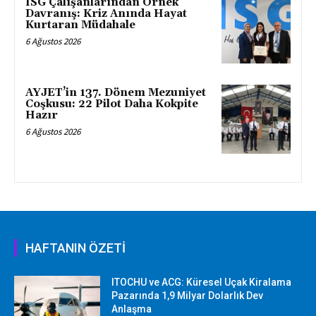
ISG Çalışanlarından Örnek
Davranış: Kriz Anında Hayat
Kurtaran Müdahale
6 Ağustos 2026
AYJET’in 137. Dönem Mezuniyet
Coşkusu: 22 Pilot Daha Kokpite
Hazır
6 Ağustos 2026
HAFTANIN ÖZETİ
ITOCHU ve ACG: Küresel Uçak Kiralama
Pazarında 1,9 Milyar Dolarlık Dev
Anlaşma