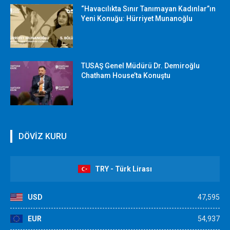
“Havacılıkta Sınır Tanımayan Kadınlar”ın
Yeni Konuğu: Hürriyet Munanoğlu
TUSAŞ Genel Müdürü Dr. Demiroğlu
Chatham House’ta Konuştu
DÖVİZ KURU
TRY - Türk Lirası
USD
47,595
EUR
54,937