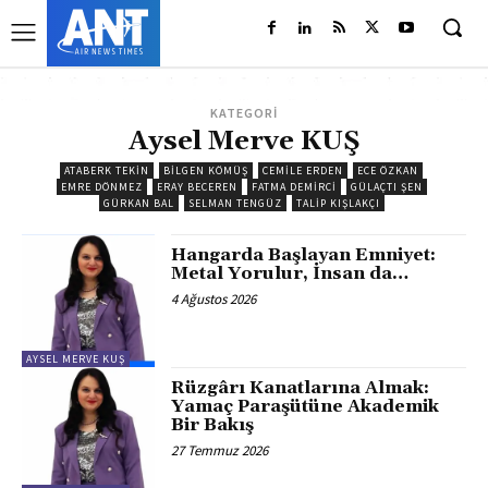
KATEGORİ
Aysel Merve KUŞ
ATABERK TEKİN
BILGEN KÖMÜŞ
CEMILE ERDEN
ECE ÖZKAN
EMRE DÖNMEZ
ERAY BECEREN
FATMA DEMIRCI
GÜLAÇTI ŞEN
GÜRKAN BAL
SELMAN TENGÜZ
TALIP KIŞLAKÇI
Hangarda Başlayan Emniyet:
Metal Yorulur, İnsan da…
4 Ağustos 2026
AYSEL MERVE KUŞ
Rüzgârı Kanatlarına Almak:
Yamaç Paraşütüne Akademik
Bir Bakış
27 Temmuz 2026