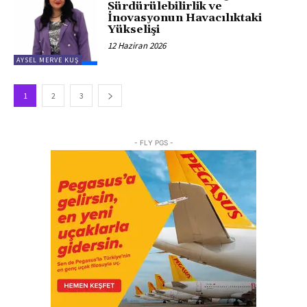
Sürdürülebilirlik ve
İnovasyonun Havacılıktaki
Yükselişi
12 Haziran 2026
AYSEL MERVE KUŞ
1
2
3
- FLY PGS -