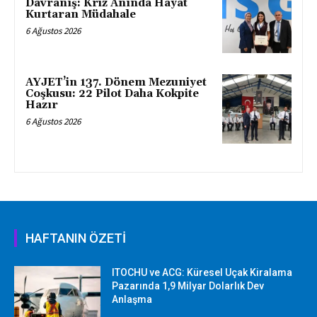
Davranış: Kriz Anında Hayat
Kurtaran Müdahale
6 Ağustos 2026
AYJET’in 137. Dönem Mezuniyet
Coşkusu: 22 Pilot Daha Kokpite
Hazır
6 Ağustos 2026
HAFTANIN ÖZETİ
ITOCHU ve ACG: Küresel Uçak Kiralama
Pazarında 1,9 Milyar Dolarlık Dev
Anlaşma