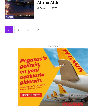
Altına Aldı
6 Temmuz 2026
BASIN
1
2
3
- FLY PGS -