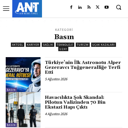
KATEGORİ
Basın
AKTÜEL
KARIYER
SAĞLIK
TEKNOLOJI
TURIZM
UÇAK KAZALARI
UZAY
Türkiye’nin İlk Astronotu Alper
Gezeravcı Tuğgeneralliğe Terfi
Etti
5 Ağustos 2026
BASIN
Havacılıkta Şok Skandal:
Pilotun Valizinden 70 Bin
Ekstazi Hapı Çıktı
4 Ağustos 2026
BASIN