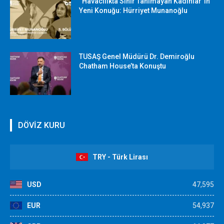
“Havacılıkta Sınır Tanımayan Kadınlar”ın
Yeni Konuğu: Hürriyet Munanoğlu
TUSAŞ Genel Müdürü Dr. Demiroğlu
Chatham House’ta Konuştu
DÖVİZ KURU
TRY - Türk Lirası
USD
47,595
EUR
54,937