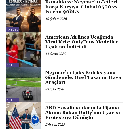
Ronaldo ve Neymar’ın Jetleri
Karşı Karşıya: Global 6500 vs
Falcon 900LX
10 Şubat 2026
AKTÜEL
American Airlines Uçağında
Viral Kriz: OnlyFans Modelleri
Uçaktan İndirildi
14 Ocak 2026
AKTÜEL
Neymar’ın Lüks Koleksiyonu
Gündemde: Özel Tasarım Hava
Araçları
8 Ocak 2026
AKTÜEL
ABD Havalimanlarında Pijama
Akımı: Bakan Duffy’nin Uyarısı
Protestoya Dönüştü
5 Aralık 2025