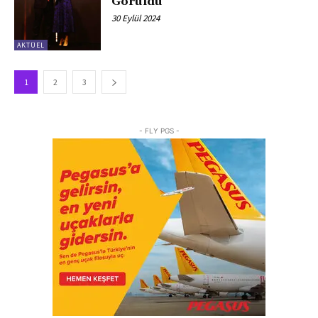
Görüldü
30 Eylül 2024
AKTÜEL
1
2
3
- FLY PGS -