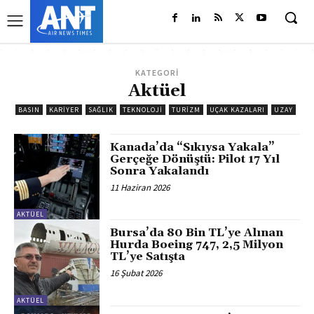
KATEGORİ
Aktüel
BASIN
KARIYER
SAĞLIK
TEKNOLOJI
TURIZM
UÇAK KAZALARI
UZAY
Kanada’da “Sıkıysa Yakala”
Gerçeğe Dönüştü: Pilot 17 Yıl
Sonra Yakalandı
11 Haziran 2026
AKTÜEL
Bursa’da 80 Bin TL’ye Alınan
Hurda Boeing 747, 2,5 Milyon
TL’ye Satışta
16 Şubat 2026
AKTÜEL