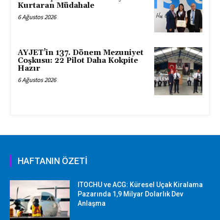
Kurtaran Müdahale
6 Ağustos 2026
AYJET’in 137. Dönem Mezuniyet
Coşkusu: 22 Pilot Daha Kokpite
Hazır
6 Ağustos 2026
HAFTANIN ÖZETİ
ITOCHU ve ACG: Küresel Uçak Kiralama
Pazarında 1,9 Milyar Dolarlık Dev
Anlaşma