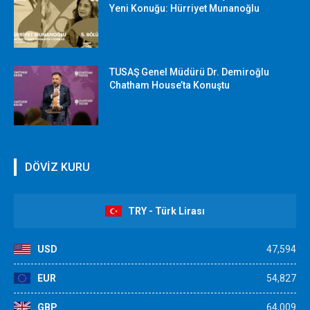
Yeni Konuğu: Hürriyet Munanoğlu
TUSAŞ Genel Müdürü Dr. Demiroğlu
Chatham House’ta Konuştu
DÖVİZ KURU
TRY - Türk Lirası
USD
47,594
EUR
54,827
GBP
64,009