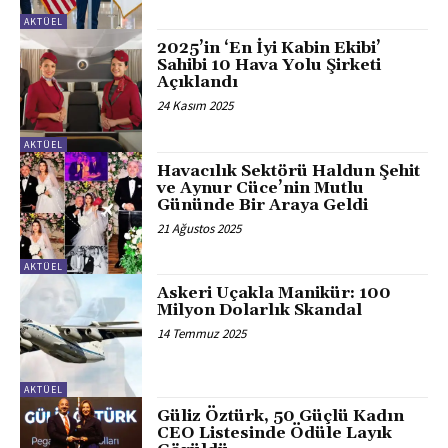
AKTÜEL
2025’in ‘En İyi Kabin Ekibi’
Sahibi 10 Hava Yolu Şirketi
Açıklandı
24 Kasım 2025
AKTÜEL
Havacılık Sektörü Haldun Şehit
ve Aynur Cüce’nin Mutlu
Gününde Bir Araya Geldi
21 Ağustos 2025
AKTÜEL
Askeri Uçakla Manikür: 100
Milyon Dolarlık Skandal
14 Temmuz 2025
AKTÜEL
Güliz Öztürk, 50 Güçlü Kadın
CEO Listesinde Ödüle Layık