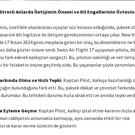
n Stresli Anlarda İletişimin Önemi ve Dil Engellerinin Üstes
örü, özellikle uluslararası uçuşlar söz konusu olduğunda, yüksek st
vacılık dili İngilizce ile iletişim gereksinimleri ortaya çıkar. New 
a 17 Nisan 2024 günü meydana gelen bir olay, bu dinamiklerin ne k
ez daha gözler önüne serdi. Swiss Air Flight 17 uçuşunun pilotu, d
u fark ederek kalkıştan vazgeçti. Bu, pilotun sakinliği ve net ileti
ı bir felaketin önüne geçilmiş oldu. Bu yaşananlar şöyle yorumlana
rkında Olma ve Hızlı Tepki
: Kaptan Pilot, kalkışa hazırlandığı 
çağın bulunduğunu fark etti. Bu, yüksek dikkat ve çevresel farkında
 durumdur. Bu tehlikeli durumu hızla idrak etti ve anında tepki verd
 ve Eyleme Geçme
: Kaptan Pilot, kalkışı iptal etme kararını hızla a
mun ciddiyetini anlamakla kalmayıp, aynı zamanda etkili bir risk
i ve karar verme sürecini de gösterir.