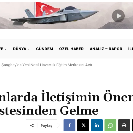
YE
DÜNYA
GÜNDEM
ÖZEL HABER
ANALIZ – RAPOR
İL
 Şanghay’da Yeni Nesil Havacılık Eğitim Merkezini Açtı
 Anlarda İletişimin Öne
Üstesinden Gelme
Paylaş