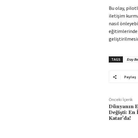
Bu olay, pilot
iletişim kurma
nasıl önleyebi
eğitimlerinde 
geliştirilmesi
TAGS
Eray B
Paylaş
Önceki İçerik
Dünyanın E
Değişti: En 
Katar’da!