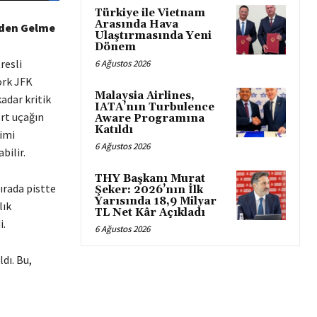
Türkiye ile Vietnam
Arasında Hava
inden Gelme
Ulaştırmasında Yeni
Dönem
resli
6 Ağustos 2026
York JFK
Malaysia Airlines,
adar kritik
IATA’nın Turbulence
ört uçağın
Aware Programına
Katıldı
şimi
6 Ağustos 2026
bilir.
THY Başkanı Murat
sırada pistte
Şeker: 2026’nın İlk
Yarısında 18,9 Milyar
lık
TL Net Kâr Açıkladı
i.
6 Ağustos 2026
ldı. Bu,