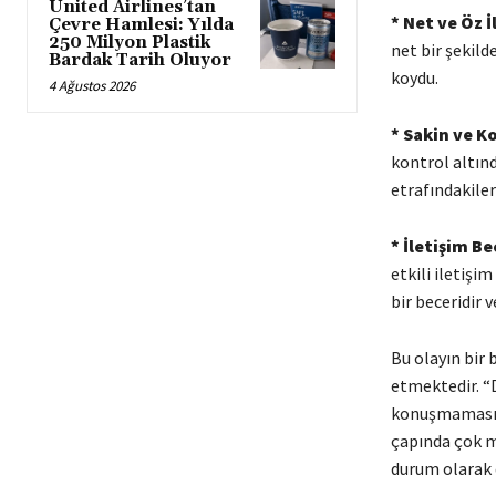
United Airlines’tan
* Net ve Öz İ
Çevre Hamlesi: Yılda
250 Milyon Plastik
net bir şekild
Bardak Tarih Oluyor
koydu.
4 Ağustos 2026
* Sakin ve K
kontrol altınd
etrafındakile
* İletişim Be
etkili iletişi
bir beceridir 
Bu olayın bir
etmektedir. “D
konuşmaması, ö
çapında çok m
durum olarak d