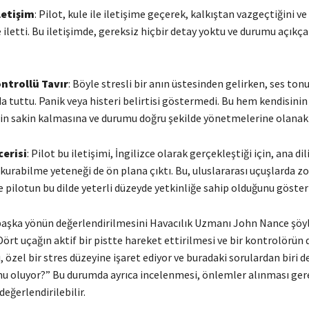
letişim
: Pilot, kule ile iletişime geçerek, kalkıştan vazgeçtiğini v
e iletti. Bu iletişimde, gereksiz hiçbir detay yoktu ve durumu açıkç
ontrollü Tavır
: Böyle stresli bir anın üstesinden gelirken, ses ton
a tuttu. Panik veya histeri belirtisi göstermedi. Bu hem kendisini
rin sakin kalmasına ve durumu doğru şekilde yönetmelerine olanak 
cerisi
: Pilot bu iletişimi, İngilizce olarak gerçekleştiği için, ana dil
m kurabilme yeteneği de ön plana çıktı. Bu, uluslararası uçuşlarda z
ve pilotun bu dilde yeterli düzeyde yetkinliğe sahip olduğunu gösteri
 başka yönün değerlendirilmesini Havacılık Uzmanı John Nance şöyl
ört uçağın aktif bir pistte hareket ettirilmesi ve bir kontrolörün d
zel bir stres düzeyine işaret ediyor ve buradaki sorulardan biri de
u oluyor?” Bu durumda ayrıca incelenmesi, önlemler alınması ger
eğerlendirilebilir.