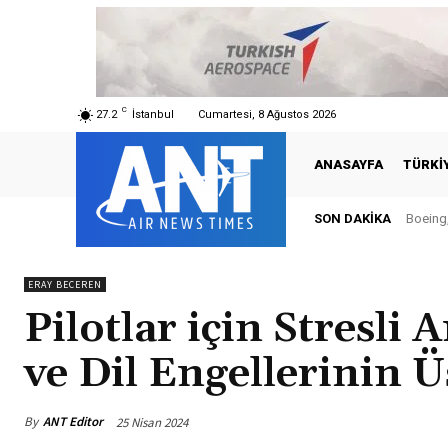
C
27.2
İstanbul
Cumartesi, 8 Ağustos 2026
ANASAYFA
TÜRKI
SON DAKIKA
Boeing,
ERAY BECEREN
Pilotlar için Stresli
ve Dil Engellerinin 
By
ANT Editor
25 Nisan 2024