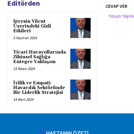
Editörden
CEVAP VER
Yorum Yapmak
Stresin Vücut
Üzerindeki Gizli
Etkileri
5 Haziran 2024
Ticari Havayollarında
Zihinsel Sağlığa
Entegre Yaklaşım
15 Nisan 2024
İyilik ve Empati:
Havacılık Sektöründe
Bir Liderlik Stratejisi
14 Mart 2024
HAFTANIN ÖZETİ