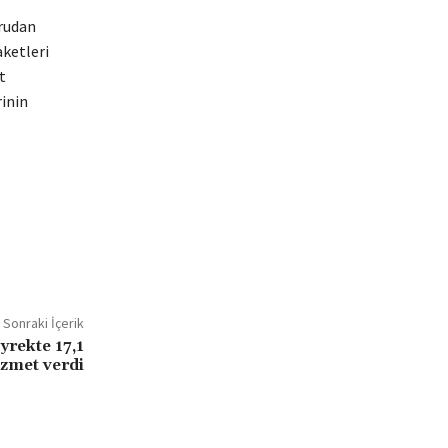
ğrudan
aketleri
t
rinin
Sonraki İçerik
yrekte 17,1
izmet verdi