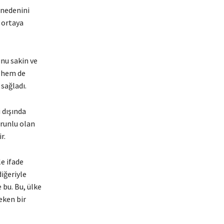
e nedenini
a ortaya
unu sakin ve
n hem de
sağladı.
i dışında
orunlu olan
r.
e ifade
iğeriyle
 bu. Bu, ülke
eken bir