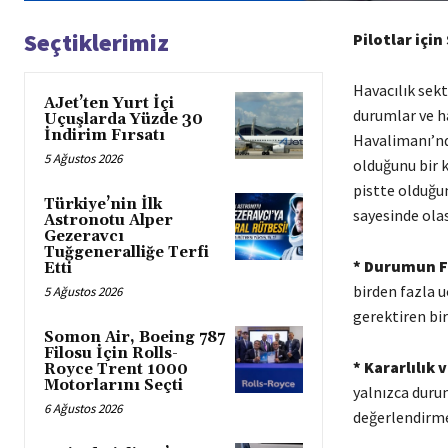
Seçtiklerimiz
Pilotlar içi
Havacılık sekt
AJet’ten Yurt İçi
durumlar ve ha
Uçuşlarda Yüzde 30
İndirim Fırsatı
Havalimanı’nd
5 Ağustos 2026
olduğunu bir k
pistte olduğun
Türkiye’nin İlk
sayesinde olas
Astronotu Alper
Gezeravcı
Tuğgeneralliğe Terfi
* Durumun Fa
Etti
birden fazla u
5 Ağustos 2026
gerektiren bir
Somon Air, Boeing 787
Filosu İçin Rolls-
* Kararlılık
Royce Trent 1000
Motorlarını Seçti
yalnızca duru
6 Ağustos 2026
değerlendirmes