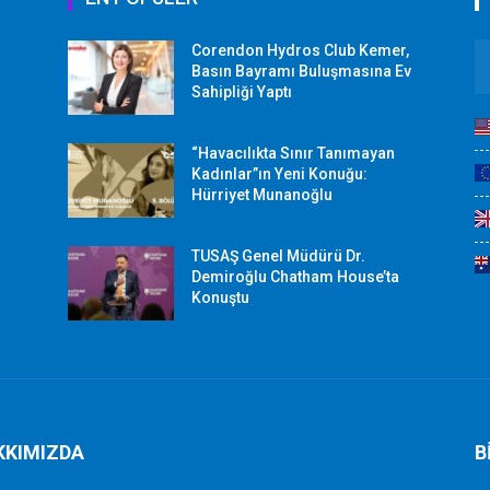
Corendon Hydros Club Kemer,
r
Basın Bayramı Buluşmasına Ev
Sahipliği Yaptı
“Havacılıkta Sınır Tanımayan
Kadınlar”ın Yeni Konuğu:
Hürriyet Munanoğlu
TUSAŞ Genel Müdürü Dr.
Demiroğlu Chatham House’ta
Konuştu
KKIMIZDA
B