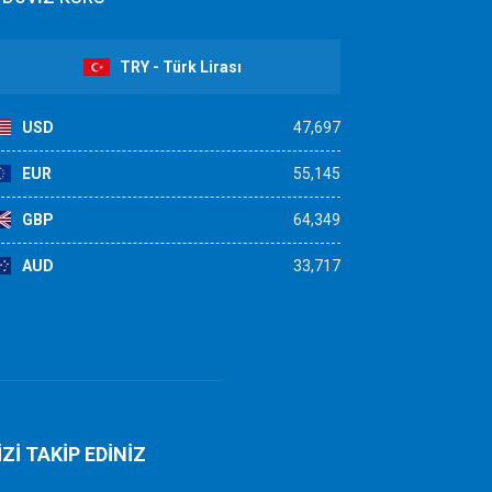
TRY - Türk Lirası
USD
47,697
EUR
55,145
GBP
64,349
AUD
33,717
İZİ TAKİP EDİNİZ