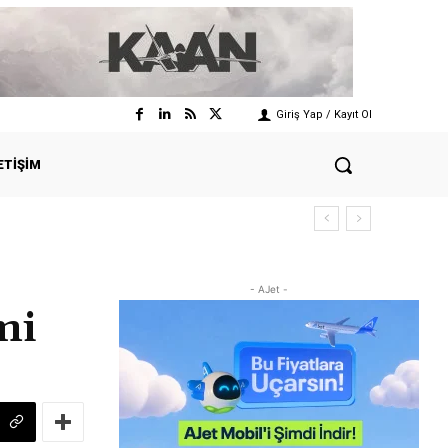
Giriş Yap / Kayıt Ol
ETIŞIM
- AJet -
mi