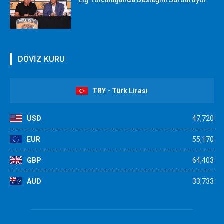
Lig Yolculuğunda Desteğini Sürdürüyor
DÖVİZ KURU
TRY - Türk Lirası
USD
47,720
EUR
55,170
GBP
64,403
AUD
33,733