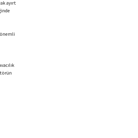
ak ayırt
ğinde
n önemli
avacılık
ktörün