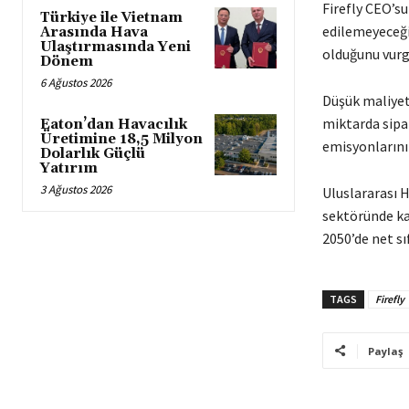
Firefly CEO’su
Türkiye ile Vietnam
edilemeyeceğin
Arasında Hava
Ulaştırmasında Yeni
olduğunu vurg
Dönem
6 Ağustos 2026
Düşük maliyetl
miktarda sipar
Eaton’dan Havacılık
Üretimine 18,5 Milyon
emisyonlarının
Dolarlık Güçlü
Yatırım
3 Ağustos 2026
Uluslararası H
sektöründe ka
2050’de net sı
TAGS
Firefly
Paylaş