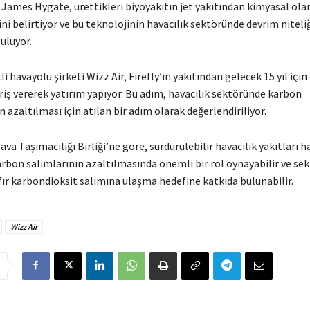
 James Hygate, ürettikleri biyoyakıtın jet yakıtından kimyasal olar
i belirtiyor ve bu teknolojinin havacılık sektöründe devrim niteli
uluyor.
i havayolu şirketi Wizz Air, Firefly’ın yakıtından gelecek 15 yıl içi
iş vererek yatırım yapıyor. Bu adım, havacılık sektöründe karbon
 azaltılması için atılan bir adım olarak değerlendiriliyor.
ava Taşımacılığı Birliği’ne göre, sürdürülebilir havacılık yakıtları h
rbon salımlarının azaltılmasında önemli bir rol oynayabilir ve se
fır karbondioksit salımına ulaşma hedefine katkıda bulunabilir.
Wizz Air