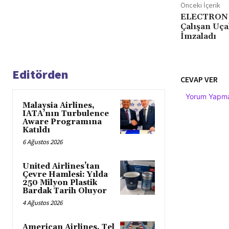
Önceki İçerik
ELECTRON A
Çalışan Uça
İmzaladı
Editörden
CEVAP VER
Yorum Yapmak
Malaysia Airlines,
IATA’nın Turbulence
Aware Programına
Katıldı
6 Ağustos 2026
United Airlines’tan
Çevre Hamlesi: Yılda
250 Milyon Plastik
Bardak Tarih Oluyor
4 Ağustos 2026
American Airlines, Tel