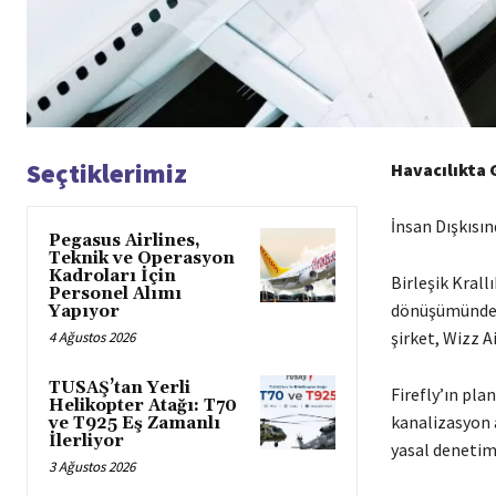
Seçtiklerimiz
Havacılıkta 
İnsan Dışkısınd
Pegasus Airlines,
Teknik ve Operasyon
Kadroları İçin
Birleşik Krallı
Personel Alımı
dönüşümünde y
Yapıyor
şirket, Wizz Ai
4 Ağustos 2026
TUSAŞ’tan Yerli
Firefly’ın pla
Helikopter Atağı: T70
kanalizasyon a
ve T925 Eş Zamanlı
İlerliyor
yasal denetim
3 Ağustos 2026