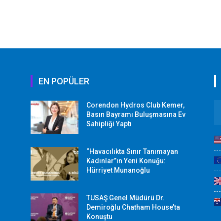
EN POPÜLER
Corendon Hydros Club Kemer,
r
Basın Bayramı Buluşmasına Ev
Sahipliği Yaptı
“Havacılıkta Sınır Tanımayan
Kadınlar”ın Yeni Konuğu:
Hürriyet Munanoğlu
TUSAŞ Genel Müdürü Dr.
Demiroğlu Chatham House’ta
Konuştu