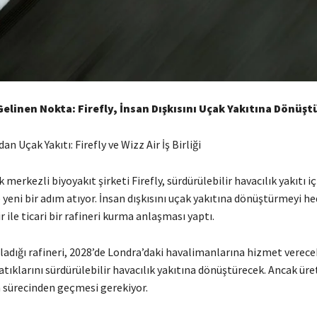
Gelinen Nokta: Firefly, İnsan Dışkısını Uçak Yakıtına Dönüş
an Uçak Yakıtı: Firefly ve Wizz Air İş Birliği
k merkezli biyoyakıt şirketi Firefly, sürdürülebilir havacılık yakıtı iç
eni bir adım atıyor. İnsan dışkısını uçak yakıtına dönüştürmeyi h
r ile ticari bir rafineri kurma anlaşması yaptı.
nladığı rafineri, 2028’de Londra’daki havalimanlarına hizmet verece
tıklarını sürdürülebilir havacılık yakıtına dönüştürecek. Ancak üre
 sürecinden geçmesi gerekiyor.