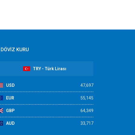
DÖVİZ KURU
TRY - Türk Lirası
USD
47,697
EUR
55,145
GBP
64,349
AUD
33,717