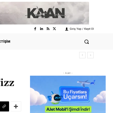
Giriş Yap / Kayıt Ol
ETIŞIM
- AJet -
izz