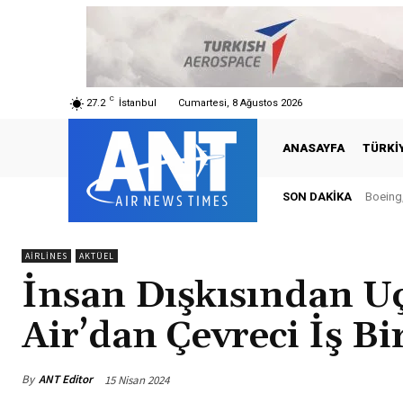
C
27.2
İstanbul
Cumartesi, 8 Ağustos 2026
ANASAYFA
TÜRKI
SON DAKIKA
Boeing, 
Türki
AIRLINES
AKTÜEL
İnsan Dışkısından Uç
Air’dan Çevreci İş Bir
By
ANT Editor
15 Nisan 2024