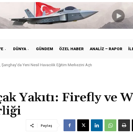
YE
DÜNYA
GÜNDEM
ÖZEL HABER
ANALIZ – RAPOR
İL
Şanghay’da Yeni Nesil Havacılık Eğitim Merkezini Açtı
ye ile Vietnam Arasında Hava Ulaştırmasında Yeni Dönem
ak Yakıtı: Firefly ve W
liği
Paylaş