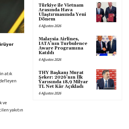
Türkiye ile Vietnam
Arasında Hava
Ulaştırmasında Yeni
Dönem
6 Ağustos 2026
Malaysia Airlines,
IATA’nın Turbulence
türüyor
Aware Programına
Katıldı
6 Ağustos 2026
THY Başkanı Murat
in atık
Şeker: 2026’nın İlk
edefleyen
Yarısında 18,9 Milyar
TL Net Kâr Açıkladı
6 Ağustos 2026
k ve
tilen yakıtın