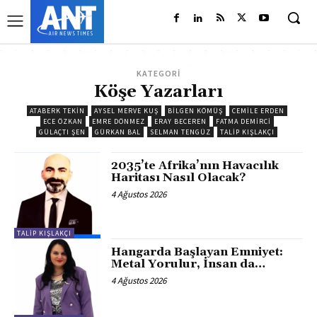
KATEGORİ
Köşe Yazarları
ATABERK TEKİN
AYSEL MERVE KUŞ
BILGEN KÖMÜŞ
CEMILE ERDEN
ECE ÖZKAN
EMRE DÖNMEZ
ERAY BECEREN
FATMA DEMIRCI
GÜLAÇTI ŞEN
GÜRKAN BAL
SELMAN TENGÜZ
TALIP KIŞLAKÇI
2035’te Afrika’nın Havacılık
Haritası Nasıl Olacak?
4 Ağustos 2026
TALIP KIŞLAKÇI
Hangarda Başlayan Emniyet:
Metal Yorulur, İnsan da…
4 Ağustos 2026