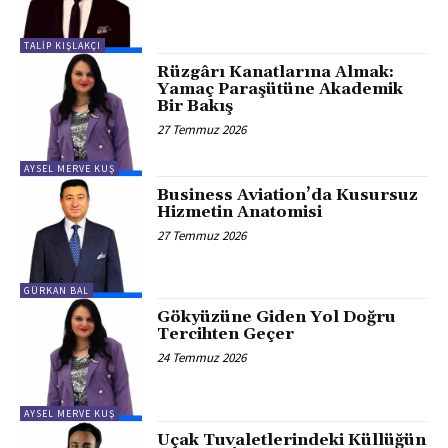
TALIP KIŞLAKÇI
Rüzgârı Kanatlarına Almak:
Yamaç Paraşütüne Akademik
Bir Bakış
27 Temmuz 2026
AYSEL MERVE KUŞ
Business Aviation’da Kusursuz
Hizmetin Anatomisi
27 Temmuz 2026
GÜRKAN BAL
Gökyüzüne Giden Yol Doğru
Tercihten Geçer
24 Temmuz 2026
AYSEL MERVE KUŞ
Uçak Tuvaletlerindeki Küllüğün