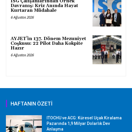
ISG Çalışanlarından Örnek
Davranış: Kriz Anında Hayat
Kurtaran Müdahale
6 Ağustos 2026
AYJET’in 137. Dönem Mezuniyet
Coşkusu: 22 Pilot Daha Kokpite
Hazır
6 Ağustos 2026
HAFTANIN ÖZETİ
ITOCHU ve ACG: Küresel Uçak Kiralama
Pazarında 1,9 Milyar Dolarlık Dev
Anlaşma