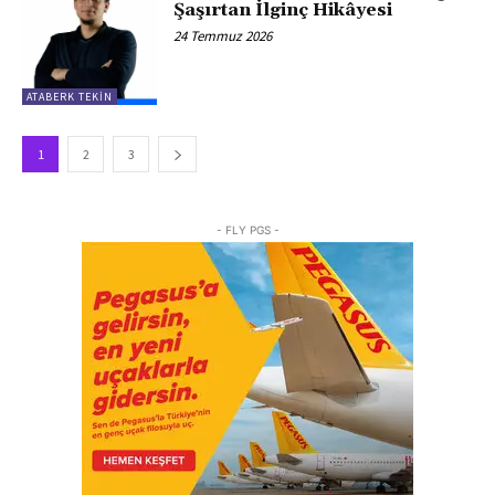
Şaşırtan İlginç Hikâyesi
24 Temmuz 2026
ATABERK TEKİN
1
2
3
- FLY PGS -