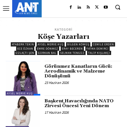
KATEGORİ
Köşe Yazarları
ATABERK TEKİN
AYSEL MERVE KUŞ
BILGEN KÖMÜŞ
CEMILE ERDEN
ECE ÖZKAN
EMRE DÖNMEZ
ERAY BECEREN
FATMA DEMIRCI
GÜLAÇTI ŞEN
GÜRKAN BAL
SELMAN TENGÜZ
TALIP KIŞLAKÇI
Görünmez Kanatların Gücü:
Aerodinamik ve Malzeme
Dönüşümü
23 Haziran 2026
AYSEL MERVE KUŞ
Başkent Havacılığında NATO
Zirvesi Öncesi Yeni Dönem
17 Haziran 2026