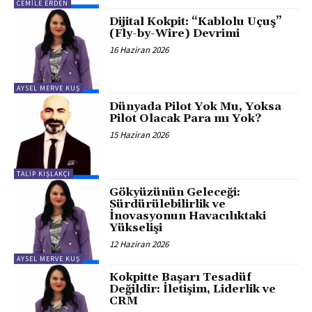
CEMILE ERDEN
Dijital Kokpit: “Kablolu Uçuş”
(Fly-by-Wire) Devrimi
16 Haziran 2026
AYSEL MERVE KUŞ
Dünyada Pilot Yok Mu, Yoksa
Pilot Olacak Para mı Yok?
15 Haziran 2026
TALIP KIŞLAKÇI
Gökyüzünün Geleceği:
Sürdürülebilirlik ve
İnovasyonun Havacılıktaki
Yükselişi
12 Haziran 2026
AYSEL MERVE KUŞ
Kokpitte Başarı Tesadüf
Değildir: İletişim, Liderlik ve
CRM