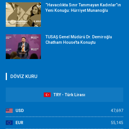
“Havacılıkta Sınır Tanımayan Kadınlar”ın
Yeni Konuğu: Hürriyet Munanoğlu
TUSAŞ Genel Müdürü Dr. Demiroğlu
Chatham House’ta Konuştu
DÖVİZ KURU
TRY - Türk Lirası
USD
47,697
EUR
55,145