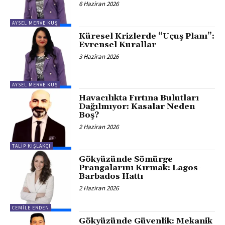
6 Haziran 2026
AYSEL MERVE KUŞ
Küresel Krizlerde “Uçuş Planı”:
Evrensel Kurallar
3 Haziran 2026
AYSEL MERVE KUŞ
Havacılıkta Fırtına Bulutları
Dağılmıyor: Kasalar Neden
Boş?
2 Haziran 2026
TALIP KIŞLAKÇI
Gökyüzünde Sömürge
Prangalarını Kırmak: Lagos-
Barbados Hattı
2 Haziran 2026
CEMILE ERDEN
Gökyüzünde Güvenlik: Mekanik