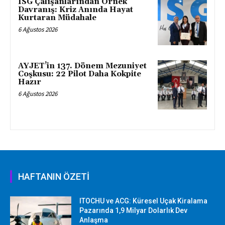
ISG Çalışanlarından Örnek
Davranış: Kriz Anında Hayat
Kurtaran Müdahale
6 Ağustos 2026
AYJET’in 137. Dönem Mezuniyet
Coşkusu: 22 Pilot Daha Kokpite
Hazır
6 Ağustos 2026
HAFTANIN ÖZETİ
ITOCHU ve ACG: Küresel Uçak Kiralama
Pazarında 1,9 Milyar Dolarlık Dev
Anlaşma