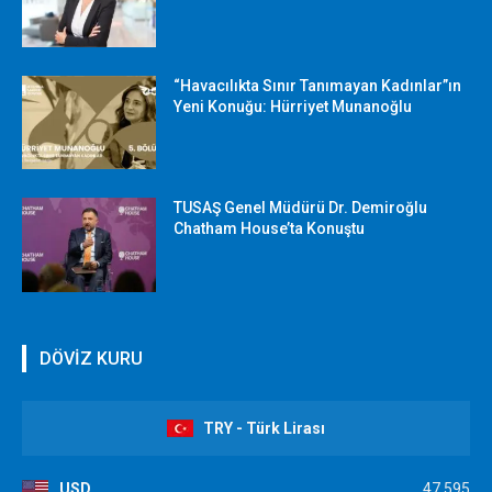
“Havacılıkta Sınır Tanımayan Kadınlar”ın
Yeni Konuğu: Hürriyet Munanoğlu
TUSAŞ Genel Müdürü Dr. Demiroğlu
Chatham House’ta Konuştu
DÖVİZ KURU
TRY - Türk Lirası
USD
47,595