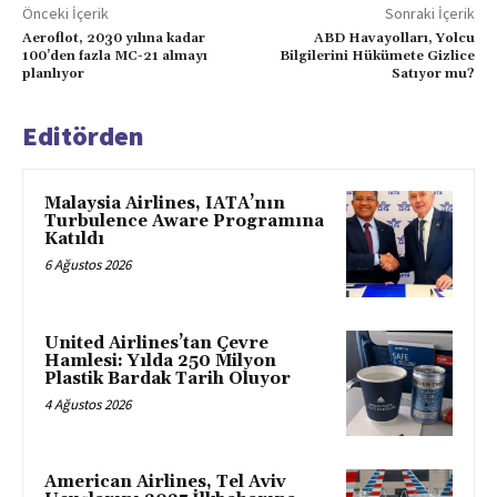
Önceki İçerik
Sonraki İçerik
Aeroflot, 2030 yılına kadar
ABD Havayolları, Yolcu
100’den fazla MC-21 almayı
Bilgilerini Hükümete Gizlice
planlıyor
Satıyor mu?
Editörden
Malaysia Airlines, IATA’nın
Turbulence Aware Programına
Katıldı
6 Ağustos 2026
United Airlines’tan Çevre
Hamlesi: Yılda 250 Milyon
Plastik Bardak Tarih Oluyor
4 Ağustos 2026
American Airlines, Tel Aviv