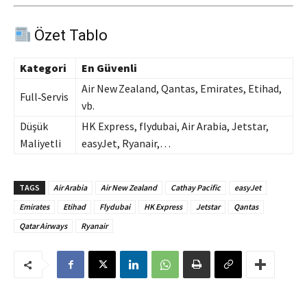
Özet Tablo
Kategori
En Güvenli
Air New Zealand, Qantas, Emirates, Etihad,
Full‑Servis
vb.
Düşük
HK Express, flydubai, Air Arabia, Jetstar,
Maliyetli
easyJet, Ryanair,…
TAGS
Air Arabia
Air New Zealand
Cathay Pacific
easyJet
Emirates
Etihad
Flydubai
HK Express
Jetstar
Qantas
Qatar Airways
Ryanair