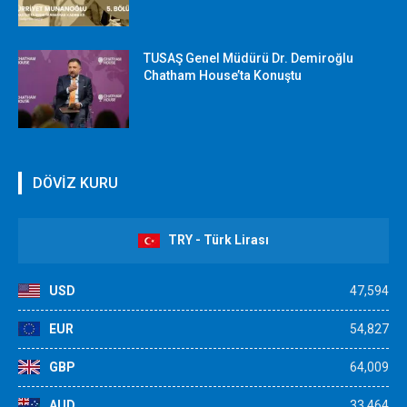
TUSAŞ Genel Müdürü Dr. Demiroğlu
Chatham House’ta Konuştu
DÖVİZ KURU
TRY - Türk Lirası
USD
47,594
EUR
54,827
GBP
64,009
AUD
33,464