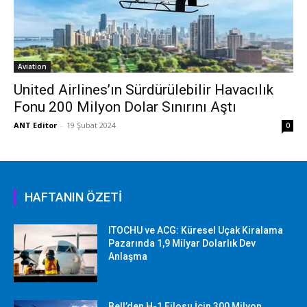
Aviation
United Airlines’ın Sürdürülebilir Havacılık
Fonu 200 Milyon Dolar Sınırını Aştı
ANT Editor
-
19 Şubat 2024
0
HAFTANIN ÖZETİ
ITOCHU ve ACG: Küresel Uçak Kiralama
Pazarında 1,9 Milyar Dolarlık Dev
Anlaşma
Bell’den H-1 Filosu İçin 300 Milyon