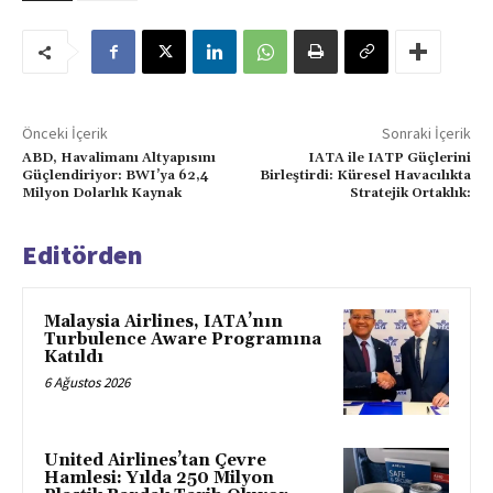
Önceki İçerik
Sonraki İçerik
ABD, Havalimanı Altyapısını
IATA ile IATP Güçlerini
Güçlendiriyor: BWI’ya 62,4
Birleştirdi: Küresel Havacılıkta
Milyon Dolarlık Kaynak
Stratejik Ortaklık:
Editörden
Malaysia Airlines, IATA’nın
Turbulence Aware Programına
Katıldı
6 Ağustos 2026
United Airlines’tan Çevre
Hamlesi: Yılda 250 Milyon