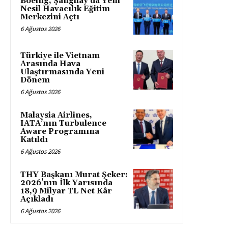
Boeing, Şanghay’da Yeni
Nesil Havacılık Eğitim
Merkezini Açtı
6 Ağustos 2026
Türkiye ile Vietnam
Arasında Hava
Ulaştırmasında Yeni
Dönem
6 Ağustos 2026
Malaysia Airlines,
IATA’nın Turbulence
Aware Programına
Katıldı
6 Ağustos 2026
THY Başkanı Murat Şeker:
2026’nın İlk Yarısında
18,9 Milyar TL Net Kâr
Açıkladı
6 Ağustos 2026