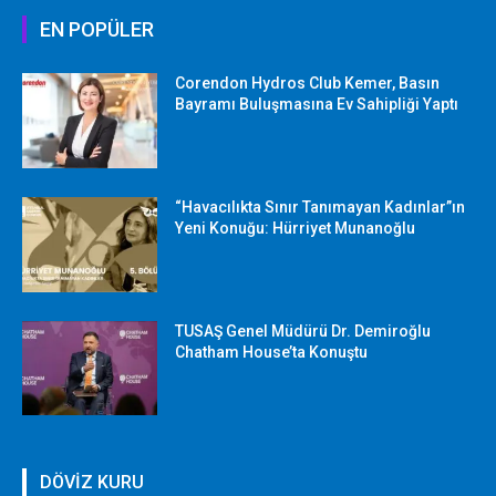
EN POPÜLER
Corendon Hydros Club Kemer, Basın
Bayramı Buluşmasına Ev Sahipliği Yaptı
“Havacılıkta Sınır Tanımayan Kadınlar”ın
Yeni Konuğu: Hürriyet Munanoğlu
TUSAŞ Genel Müdürü Dr. Demiroğlu
Chatham House’ta Konuştu
DÖVİZ KURU