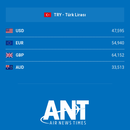
TRY - Türk Lirası
USD
47,595
EUR
54,940
GBP
64,152
AUD
33,513