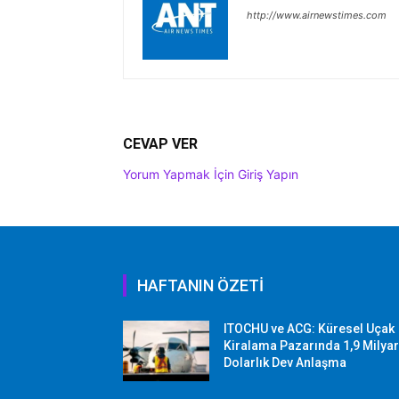
http://www.airnewstimes.com
CEVAP VER
Yorum Yapmak İçin Giriş Yapın
HAFTANIN ÖZETİ
ITOCHU ve ACG: Küresel Uçak
Kiralama Pazarında 1,9 Milya
Dolarlık Dev Anlaşma