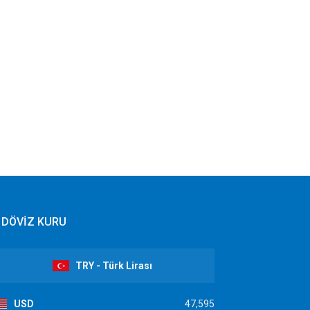
DÖVİZ KURU
TRY - Türk Lirası
USD
47,595