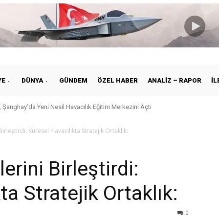
YE
DÜNYA
GÜNDEM
ÖZEL HABER
ANALIZ – RAPOR
İL
 Şanghay’da Yeni Nesil Havacılık Eğitim Merkezini Açtı
irleştirdi: Küresel Havacılıkta Stratejik Ortaklık:
erini Birleştirdi:
ta Stratejik Ortaklık:
0