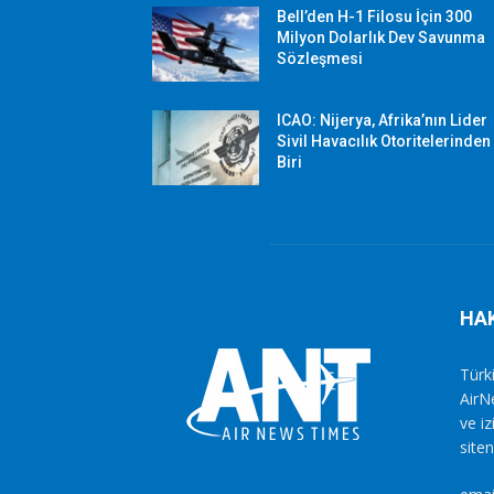
Bell’den H-1 Filosu İçin 300
Milyon Dolarlık Dev Savunma
Sözleşmesi
ICAO: Nijerya, Afrika’nın Lider
Sivil Havacılık Otoritelerinden
Biri
HA
Türki
AirN
ve i
siten