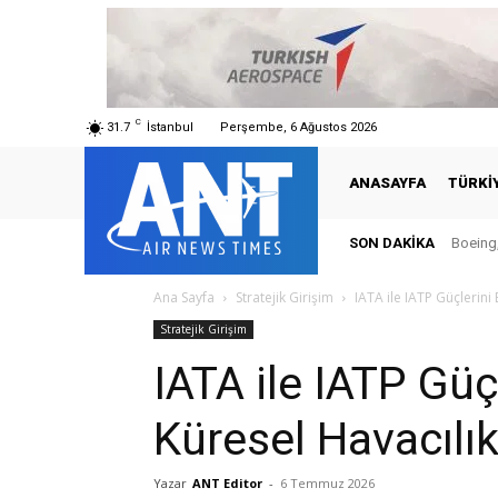
C
31.7
İstanbul
Perşembe, 6 Ağustos 2026
ANASAYFA
TÜRKI
SON DAKIKA
Boeing,
Ana Sayfa
Stratejik Girişim
IATA ile IATP Güçlerini B
Stratejik Girişim
IATA ile IATP Güçl
Küresel Havacılık
Yazar
ANT Editor
-
6 Temmuz 2026