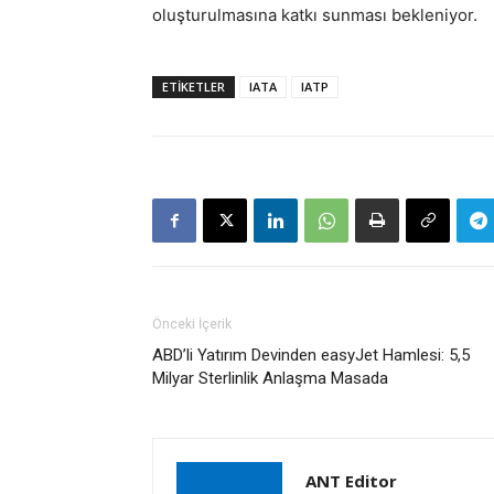
oluşturulmasına katkı sunması bekleniyor.
ETIKETLER
IATA
IATP
Önceki İçerik
ABD’li Yatırım Devinden easyJet Hamlesi: 5,5
Milyar Sterlinlik Anlaşma Masada
ANT Editor