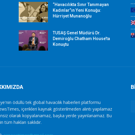
“Havacılıkta Sınır Tanımayan
Kadınlar”ın Yeni Konuğu:
Hürriyet Munanoğlu
TUSAŞ Genel Müdürü Dr.
Demiroğlu Chatham House’ta
Konuştu
KKIMIZDA
B
ye'nin ödüllü tek global havacılık haberleri platformu
ewsTimes, içerikleri kaynak gösterilmeden alıntı yapılamaz
zinsiz olarak kopyalanamaz, başka yerde yayınlanamaz. Bu
in tüm hakları saklıdır.