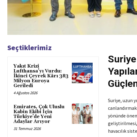
Seçtiklerimiz
Suriye
Yakıt Krizi
Yapılan
Lufthansa’yı Vurdu:
İkinci Çeyrek Kârı 383
Güçlen
Milyon Euroya
Geriledi
4 Ağustos 2026
Suriye, uzun y
Emirates, Çok Uluslu
canlandırmak a
Kabin Ekibi İçin
yönünde öneml
Türkiye’de Yeni
Adaylar Arıyor
geliştirilmesi
31 Temmuz 2026
havacılık sist