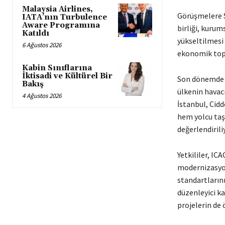
Malaysia Airlines,
Görüşmelere Su
IATA’nın Turbulence
Aware Programına
birliği, kurum
Katıldı
yükseltilmesi 
6 Ağustos 2026
ekonomik topa
Kabin Sınıflarına
İktisadi ve Kültürel Bir
Son dönemde S
Bakış
ülkenin havacı
4 Ağustos 2026
İstanbul, Cidd
hem yolcu taşı
değerlendirili
Yetkililer, IC
modernizasyon
standartlarını
düzenleyici ka
projelerin de 