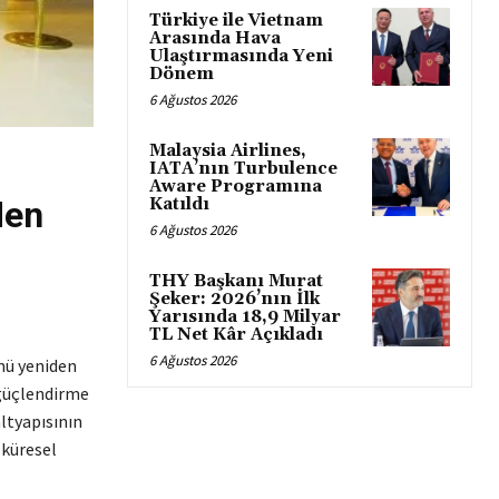
Türkiye ile Vietnam
Arasında Hava
Ulaştırmasında Yeni
Dönem
6 Ağustos 2026
Malaysia Airlines,
IATA’nın Turbulence
Aware Programına
den
Katıldı
6 Ağustos 2026
THY Başkanı Murat
Şeker: 2026’nın İlk
Yarısında 18,9 Milyar
TL Net Kâr Açıkladı
6 Ağustos 2026
ünü yeniden
i güçlendirme
ltyapısının
 küresel