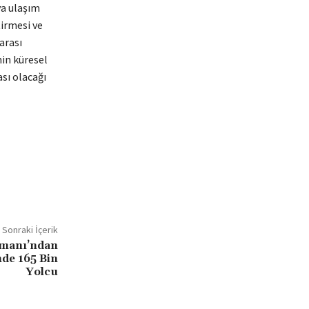
va ulaşım
tirmesi ve
arası
nin küresel
sı olacağı
Sonraki İçerik
imanı’ndan
nde 165 Bin
Yolcu