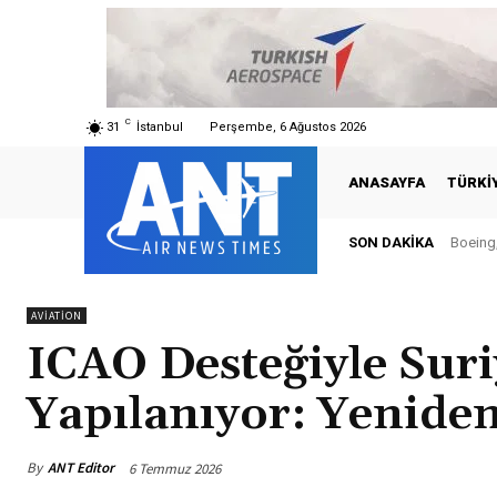
C
31
İstanbul
Perşembe, 6 Ağustos 2026
ANASAYFA
TÜRKI
SON DAKIKA
Boeing, 
Türk
AVIATION
ICAO Desteğiyle Suri
Yapılanıyor: Yenide
By
ANT Editor
6 Temmuz 2026