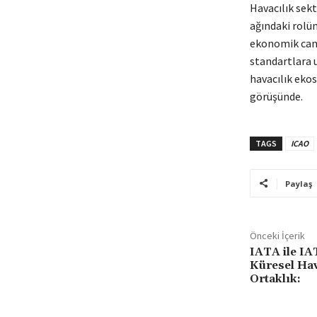
Havacılık sek
ağındaki rolün
ekonomik canl
standartlara u
havacılık eko
görüşünde.
TAGS
ICAO
Paylaş
Önceki İçerik
IATA ile IAT
Küresel Hav
Ortaklık: