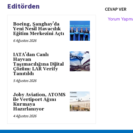
Editörden
CEVAP VER
Yorum Yapmak
Boeing, Şanghay’da
Yeni Nesil Havacılık
Eğitim Merkezini Açtı
6 Ağustos 2026
IATA’dan Canlı
Hayvan
Taşımacılığına Dijital
Çözüm: LAR Verify
Tanıtıldı
5 Ağustos 2026
Joby Aviation, ATOMS
ile Vertiport Ağını
Kurmaya
Hazırlanıyor
4 Ağustos 2026