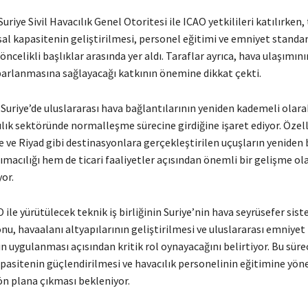
riye Sivil Havacılık Genel Otoritesi ile ICAO yetkilileri katılırken, 
sal kapasitenin geliştirilmesi, personel eğitimi ve emniyet standar
öncelikli başlıklar arasında yer aldı. Taraflar ayrıca, hava ulaşımın
rlanmasına sağlayacağı katkının önemine dikkat çekti.
uriye’de uluslararası hava bağlantılarının yeniden kademeli olara
lık sektöründe normalleşme sürecine girdiğine işaret ediyor. Özell
e ve Riyad gibi destinasyonlara gerçekleştirilen uçuşların yeniden
macılığı hem de ticari faaliyetler açısından önemli bir gelişme ol
yor.
AO ile yürütülecek teknik iş birliğinin Suriye’nin hava seyrüsefer sis
u, havaalanı altyapılarının geliştirilmesi ve uluslararası emniyet
n uygulanması açısından kritik rol oynayacağını belirtiyor. Bu süre
pasitenin güçlendirilmesi ve havacılık personelinin eğitimine yöne
ön plana çıkması bekleniyor.