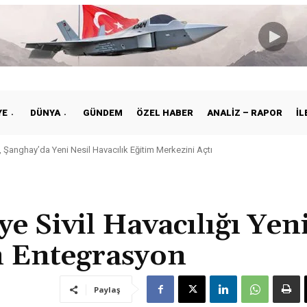
YE
DÜNYA
GÜNDEM
ÖZEL HABER
ANALIZ – RAPOR
İL
Şanghay’da Yeni Nesil Havacılık Eğitim Merkezini Açtı
iye ile Vietnam Arasında Hava Ulaştırmasında Yeni Dönem
ye Sivil Havacılığı Yen
n Entegrasyon
Paylaş