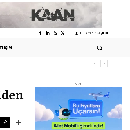
Giriş Yap / Kayıt Ol
ETIŞIM
- AJet -
iden