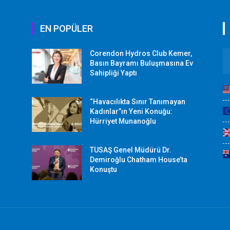
EN POPÜLER
Corendon Hydros Club Kemer,
r
Basın Bayramı Buluşmasına Ev
Sahipliği Yaptı
“Havacılıkta Sınır Tanımayan
Kadınlar”ın Yeni Konuğu:
Hürriyet Munanoğlu
TUSAŞ Genel Müdürü Dr.
Demiroğlu Chatham House’ta
Konuştu