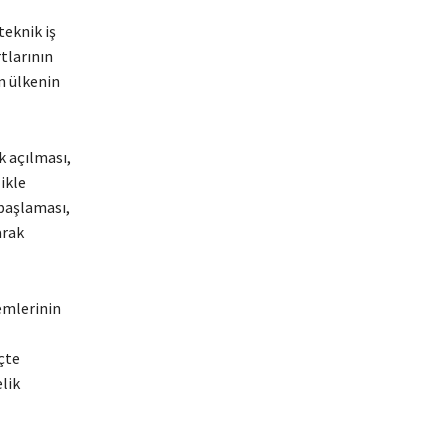
teknik iş
tlarının
ın ülkenin
k açılması,
ikle
 başlaması,
arak
temlerinin
çte
lik