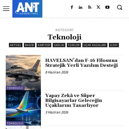
KATEGORİ
Teknoloji
AKTÜEL
BASIN
KARIYER
SAĞLIK
TURIZM
UÇAK KAZALARI
UZAY
HAVELSAN’dan F-16 Filosuna
Stratejik Yerli Yazılım Desteği
8 Haziran 2026
TEKNOLOJI
Yapay Zekâ ve Süper
Bilgisayarlar Geleceğin
Uçaklarını Tasarlıyor
3 Haziran 2026
TEKNOLOJI