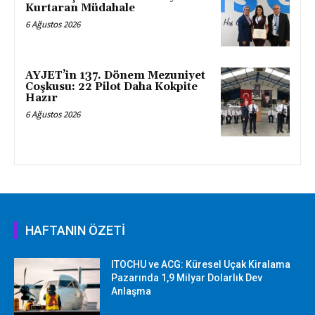
Kurtaran Müdahale
6 Ağustos 2026
AYJET’in 137. Dönem Mezuniyet
Coşkusu: 22 Pilot Daha Kokpite
Hazır
6 Ağustos 2026
HAFTANIN ÖZETİ
ITOCHU ve ACG: Küresel Uçak Kiralama
Pazarında 1,9 Milyar Dolarlık Dev
Anlaşma