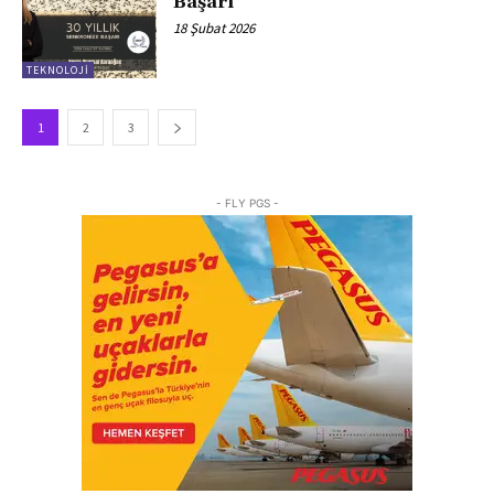
Başarı
18 Şubat 2026
TEKNOLOJI
1
2
3
- FLY PGS -