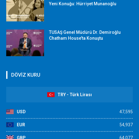
Yeni Konuğu: Hürriyet Munanoğlu
TUSAŞ Genel Müdürü Dr. Demiroğlu
Chatham House’ta Konuştu
DÖVİZ KURU
TRY - Türk Lirası
USD
47,595
EUR
54,937
GBP
64,077