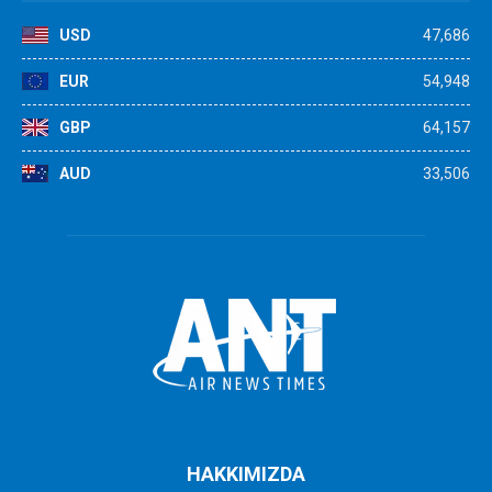
USD
47,686
EUR
54,948
GBP
64,157
AUD
33,506
HAKKIMIZDA