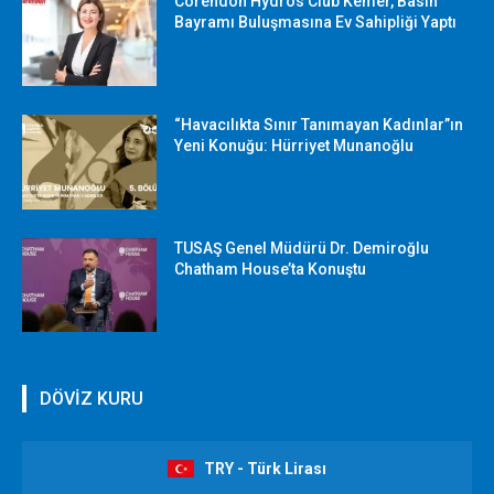
Corendon Hydros Club Kemer, Basın
Bayramı Buluşmasına Ev Sahipliği Yaptı
“Havacılıkta Sınır Tanımayan Kadınlar”ın
Yeni Konuğu: Hürriyet Munanoğlu
TUSAŞ Genel Müdürü Dr. Demiroğlu
Chatham House’ta Konuştu
DÖVİZ KURU
TRY - Türk Lirası