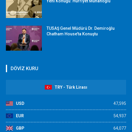
Yeni Konuğu: Hürriyet Munanoğlu
TUSAŞ Genel Müdürü Dr. Demiroğlu
Chatham House’ta Konuştu
DÖVİZ KURU
TRY - Türk Lirası
USD
47,595
EUR
54,937
GBP
64,077