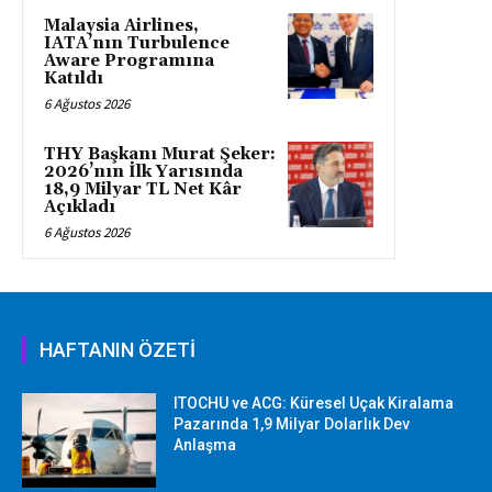
Malaysia Airlines,
IATA’nın Turbulence
Aware Programına
Katıldı
6 Ağustos 2026
THY Başkanı Murat Şeker:
2026’nın İlk Yarısında
18,9 Milyar TL Net Kâr
Açıkladı
6 Ağustos 2026
HAFTANIN ÖZETİ
ITOCHU ve ACG: Küresel Uçak Kiralama
Pazarında 1,9 Milyar Dolarlık Dev
Anlaşma