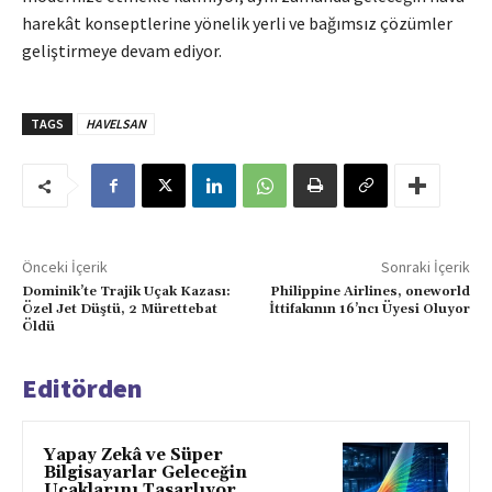
harekât konseptlerine yönelik yerli ve bağımsız çözümler
geliştirmeye devam ediyor.
TAGS
HAVELSAN
Önceki İçerik
Sonraki İçerik
Dominik’te Trajik Uçak Kazası:
Philippine Airlines, oneworld
Özel Jet Düştü, 2 Mürettebat
İttifakının 16’ncı Üyesi Oluyor
Öldü
Editörden
Yapay Zekâ ve Süper
Bilgisayarlar Geleceğin
Uçaklarını Tasarlıyor