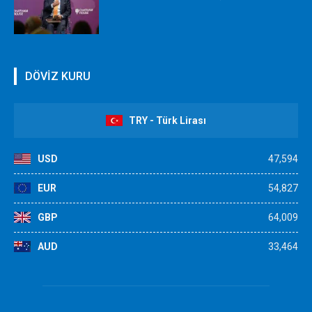
DÖVİZ KURU
TRY - Türk Lirası
USD
47,594
EUR
54,827
GBP
64,009
AUD
33,464