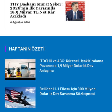
THY Başkanı Murat Şeker:
2026’nın İlk Yarısında
18,9 Milyar TL Net Kâr
Açıkladı
6 Ağustos 2026
HAFTANIN ÖZETİ
ITOCHU ve ACG: Küresel Uçak Kiralama
Pazarında 1,9 Milyar Dolarlık Dev
Anlaşma
Bell’den H-1 Filosu İçin 300 Milyon
Dolarlık Dev Savunma Sözleşmesi