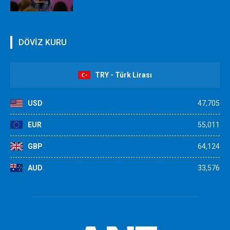
DÖVİZ KURU
TRY - Türk Lirası
USD
47,705
EUR
55,011
GBP
64,124
AUD
33,576