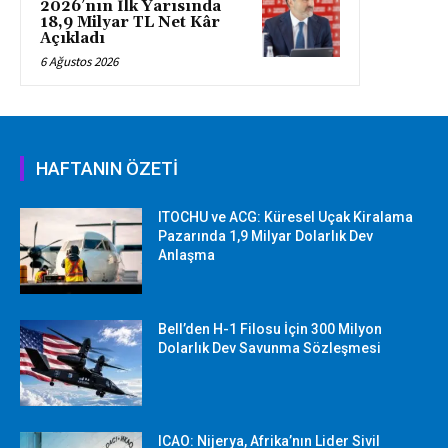
2026’nın İlk Yarısında
18,9 Milyar TL Net Kâr
Açıkladı
6 Ağustos 2026
HAFTANIN ÖZETİ
ITOCHU ve ACG: Küresel Uçak Kiralama
Pazarında 1,9 Milyar Dolarlık Dev
Anlaşma
Bell’den H-1 Filosu İçin 300 Milyon
Dolarlık Dev Savunma Sözleşmesi
ICAO: Nijerya, Afrika’nın Lider Sivil