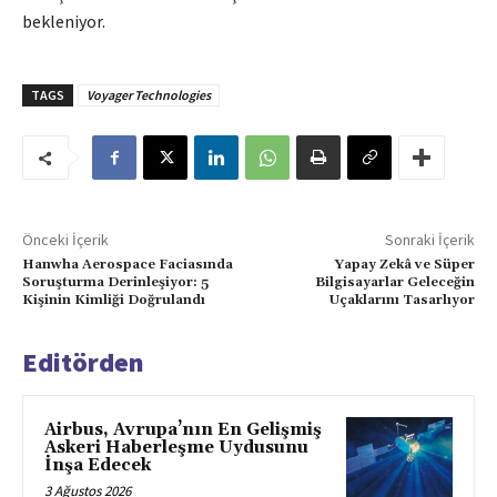
bekleniyor.
TAGS
Voyager Technologies
Önceki İçerik
Sonraki İçerik
Hanwha Aerospace Faciasında
Yapay Zekâ ve Süper
Soruşturma Derinleşiyor: 5
Bilgisayarlar Geleceğin
Kişinin Kimliği Doğrulandı
Uçaklarını Tasarlıyor
Editörden
Airbus, Avrupa’nın En Gelişmiş
Askeri Haberleşme Uydusunu
İnşa Edecek
3 Ağustos 2026