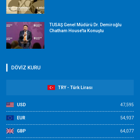
TUSAŞ Genel Müdürü Dr. Demiroğlu
Chatham House’ta Konuştu
DÖVİZ KURU
TRY - Türk Lirası
USD
47,595
EUR
54,937
GBP
64,077