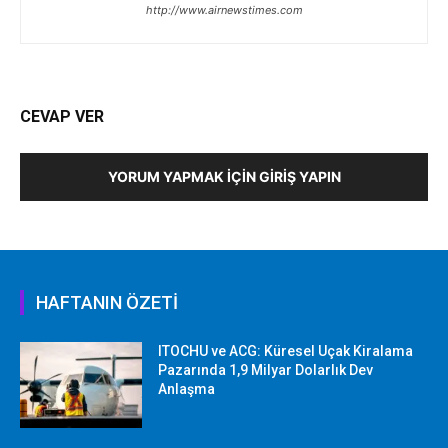
http://www.airnewstimes.com
CEVAP VER
YORUM YAPMAK İÇIN GIRIŞ YAPIN
HAFTANIN ÖZETİ
ITOCHU ve ACG: Küresel Uçak Kiralama
Pazarında 1,9 Milyar Dolarlık Dev
Anlaşma