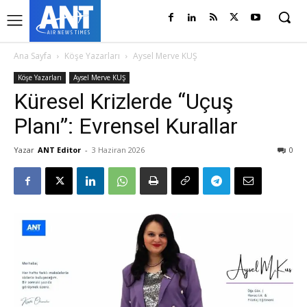
Ana Sayfa
Köşe Yazarları
Aysel Merve KUŞ
Köşe Yazarları
Aysel Merve KUŞ
Küresel Krizlerde “Uçuş
Planı”: Evrensel Kurallar
Yazar
ANT Editor
-
3 Haziran 2026
0