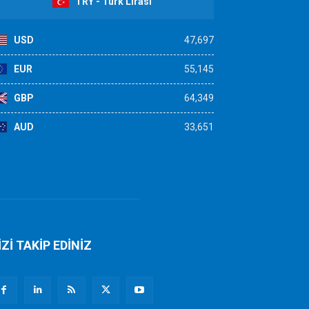
TRY - Türk Lirası
USD
47,697
EUR
55,145
GBP
64,349
AUD
33,651
İZİ TAKİP EDİNİZ