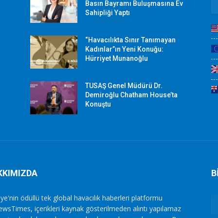
r
Basın Bayramı Buluşmasına Ev
Sahipliği Yaptı
“Havacılıkta Sınır Tanımayan
Kadınlar”ın Yeni Konuğu:
Hürriyet Munanoğlu
TUSAŞ Genel Müdürü Dr.
Demiroğlu Chatham House’ta
Konuştu
KKIMIZDA
B
ye'nin ödüllü tek global havacılık haberleri platformu
ewsTimes, içerikleri kaynak gösterilmeden alıntı yapılamaz