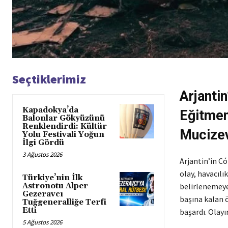
Seçtiklerimiz
Arjanti
Kapadokya’da
Eğitmen
Balonlar Gökyüzünü
Renklendirdi: Kültür
Mucizev
Yolu Festivali Yoğun
İlgi Gördü
3 Ağustos 2026
Arjantin’in Có
olay, havacılı
Türkiye’nin İlk
Astronotu Alper
belirlenemeye
Gezeravcı
başına kalan ö
Tuğgeneralliğe Terfi
Etti
başardı. Olayı
5 Ağustos 2026