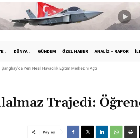
YE
DÜNYA
GÜNDEM
ÖZEL HABER
ANALIZ – RAPOR
İL
Şanghay’da Yeni Nesil Havacılık Eğitim Merkezini Açtı
iye ile Vietnam Arasında Hava Ulaştırmasında Yeni Dönem
lalmaz Trajedi: Öğren
Paylaş