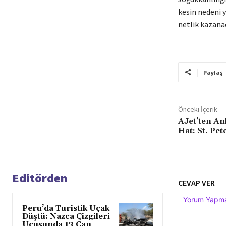
kesin nedeni 
netlik kazana
Paylaş
Önceki İçerik
AJet’ten An
Hat: St. Pe
Editörden
CEVAP VER
Yorum Yapmak
Peru’da Turistik Uçak
Düştü: Nazca Çizgileri
Uçuşunda 13 Can