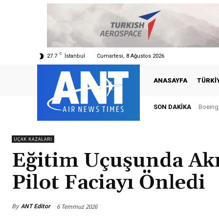
C
27.7
İstanbul
Cumartesi, 8 Ağustos 2026
ANASAYFA
TÜRKI
SON DAKIKA
Boeing, 
Türk
UÇAK KAZALARI
Eğitim Uçuşunda Akı
Pilot Faciayı Önledi
By
ANT Editor
6 Temmuz 2026