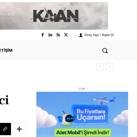
Giriş Yap / Kayıt Ol
ETIŞIM
- AJet -
ci