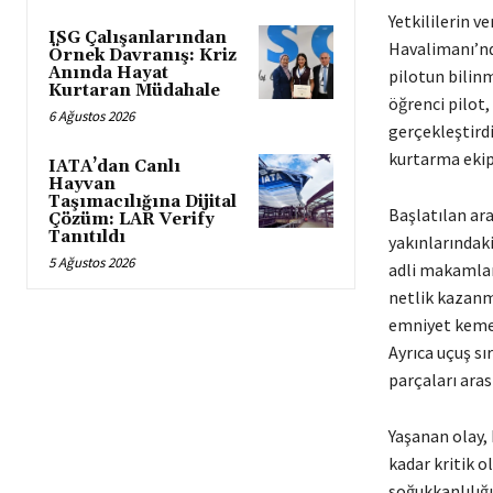
Yetkililerin v
ISG Çalışanlarından
Havalimanı’nda
Örnek Davranış: Kriz
Anında Hayat
pilotun bilin
Kurtaran Müdahale
öğrenci pilot
6 Ağustos 2026
gerçekleştirdi
kurtarma ekipl
IATA’dan Canlı
Hayvan
Taşımacılığına Dijital
Başlatılan ar
Çözüm: LAR Verify
Tanıtıldı
yakınlarındaki
5 Ağustos 2026
adli makamlar
netlik kazanm
emniyet kemerl
Ayrıca uçuş sı
parçaları aras
Yaşanan olay, 
kadar kritik 
soğukkanlılığı