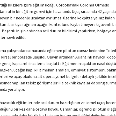
erdiği bilgilere göre eğitim uçağı, Córdoba’daki Coronel Olmedo
n rutin bir eğitim görevi için havalandı. Uçuş sırasında 42 yaşınd
meyen bir nedenle uçaktan ayrılması üzerine kokpitte yalnız kalan 
, tüm baskıya rağmen uçağın kontrolünü kaybetmeyerek güvenli bir
. Başarılı inişin ardından acil durum bildirimi yapılırken, bölgeye 
eri sevk edildi.
ama çalışmaları sonucunda eğitmen pilotun cansız bedenine Toled
 kırsal bir bölgede ulaşıldı. Olayın ardından Arjantinli havacılık oto
 geniş kapsamlı inceleme başlattı. Eğitmenin uçaktan nasıl düşt
azken, uçağın kapı kilit mekanizmaları, emniyet sistemleri, bakım
eri ve uçuş okuluna ait operasyonel belgeler detaylı şekilde incel
rasında yapılan telsiz görüşmeleri ile teknik kayıtlar da soruştur
ında yer alıyor.
havacılık eğitimlerinde acil durum hazırlığının ve temel uçuş becer
olduğunu bir kez daha ortaya koydu. Uzmanlar, öğrenci pilotun ola
 sayesinde daha büyük bir facianın önüne geçildiğini değerlendirirk