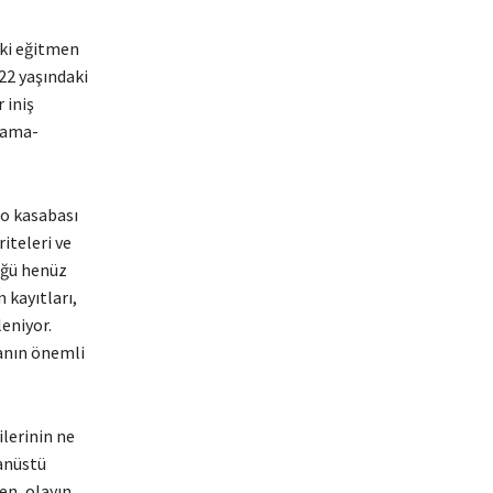
aki eğitmen
22 yaşındaki
 iniş
arama-
o kasabası
riteleri ve
üğü henüz
 kayıtları,
eniyor.
manın önemli
ilerinin ne
ğanüstü
en, olayın