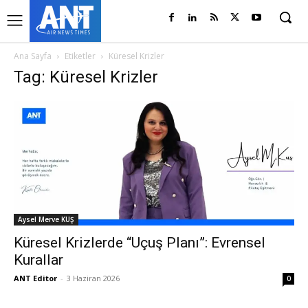
Ana Sayfa
Etiketler
Küresel Krizler
Tag: Küresel Krizler
Aysel Merve KUŞ
Küresel Krizlerde “Uçuş Planı”: Evrensel
Kurallar
ANT Editor
-
3 Haziran 2026
0