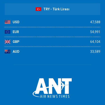
TRY - Türk Lirası
USD
47,588
EUR
54,991
GBP
64,104
AUD
33,589