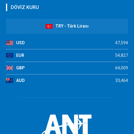
DÖVİZ KURU
TRY - Türk Lirası
USD
47,594
EUR
54,827
GBP
64,009
AUD
33,464