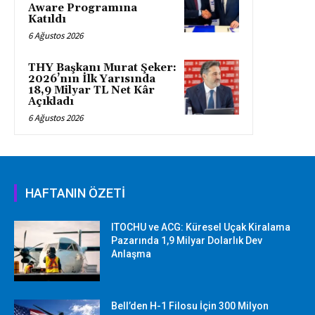
Aware Programına
Katıldı
6 Ağustos 2026
THY Başkanı Murat Şeker:
2026’nın İlk Yarısında
18,9 Milyar TL Net Kâr
Açıkladı
6 Ağustos 2026
HAFTANIN ÖZETİ
ITOCHU ve ACG: Küresel Uçak Kiralama
Pazarında 1,9 Milyar Dolarlık Dev
Anlaşma
Bell’den H-1 Filosu İçin 300 Milyon