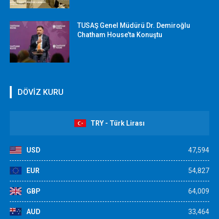
TUSAŞ Genel Müdürü Dr. Demiroğlu
Chatham House’ta Konuştu
DÖVİZ KURU
TRY - Türk Lirası
USD
47,594
EUR
54,827
GBP
64,009
AUD
33,464