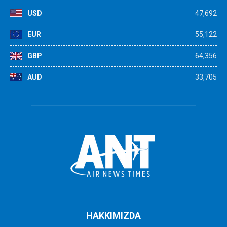
USD
47,692
EUR
55,122
GBP
64,356
AUD
33,705
HAKKIMIZDA