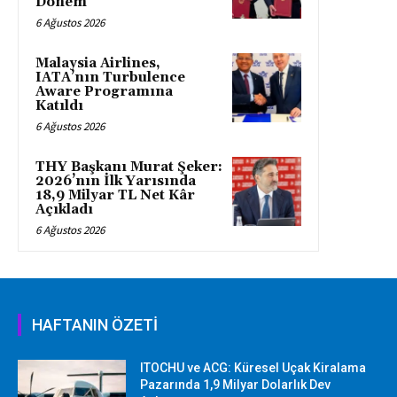
Dönem
6 Ağustos 2026
Malaysia Airlines,
IATA’nın Turbulence
Aware Programına
Katıldı
6 Ağustos 2026
THY Başkanı Murat Şeker:
2026’nın İlk Yarısında
18,9 Milyar TL Net Kâr
Açıkladı
6 Ağustos 2026
HAFTANIN ÖZETİ
ITOCHU ve ACG: Küresel Uçak Kiralama
Pazarında 1,9 Milyar Dolarlık Dev