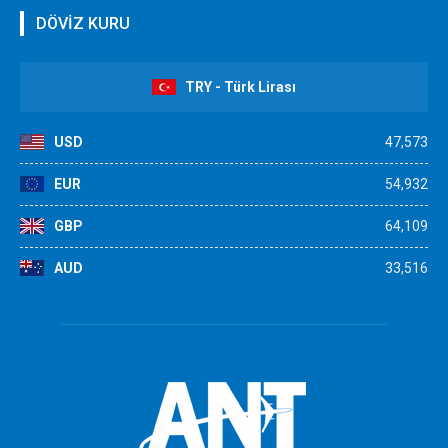
DÖVİZ KURU
TRY - Türk Lirası
USD
47,573
EUR
54,932
GBP
64,109
AUD
33,516