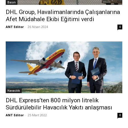
Basın
DHL Group, Havalimanlarında Çalışanlarına
Afet Müdahale Ekibi Eğitimi verdi
ANT Editor
-
26 Nisan 2024
0
Havacılık
DHL Express’ten 800 milyon litrelik
Sürdürülebilir Havacılık Yakıtı anlaşması
ANT Editor
-
25 Mart 2022
0