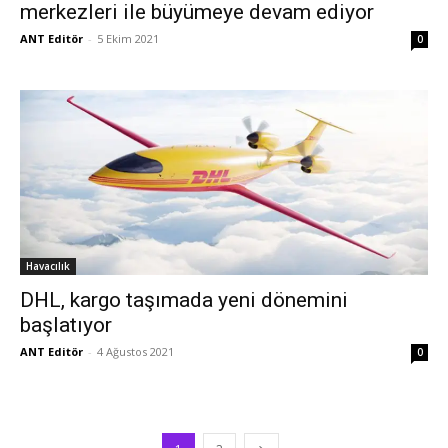
merkezleri ile büyümeye devam ediyor
ANT Editör
-
5 Ekim 2021
0
Havacılık
DHL, kargo taşımada yeni dönemini
başlatıyor
ANT Editör
-
4 Ağustos 2021
0