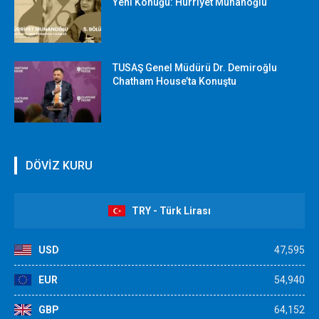
Yeni Konuğu: Hürriyet Munanoğlu
TUSAŞ Genel Müdürü Dr. Demiroğlu
Chatham House’ta Konuştu
DÖVİZ KURU
TRY - Türk Lirası
USD
47,595
EUR
54,940
GBP
64,152