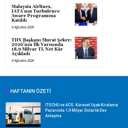
Malaysia Airlines,
IATA’nın Turbulence
Aware Programına
Katıldı
6 Ağustos 2026
THY Başkanı Murat Şeker:
2026’nın İlk Yarısında
18,9 Milyar TL Net Kâr
Açıkladı
6 Ağustos 2026
HAFTANIN ÖZETİ
ITOCHU ve ACG: Küresel Uçak Kiralama
Pazarında 1,9 Milyar Dolarlık Dev
Anlaşma