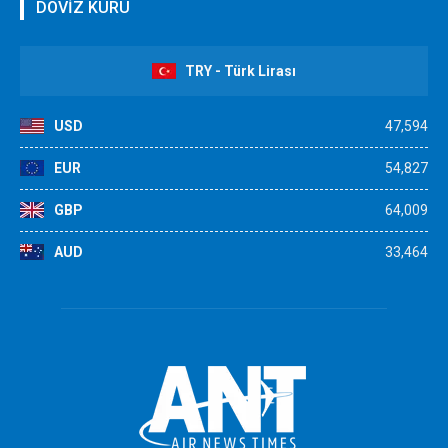
DÖVİZ KURU
TRY - Türk Lirası
USD
47,594
EUR
54,827
GBP
64,009
AUD
33,464