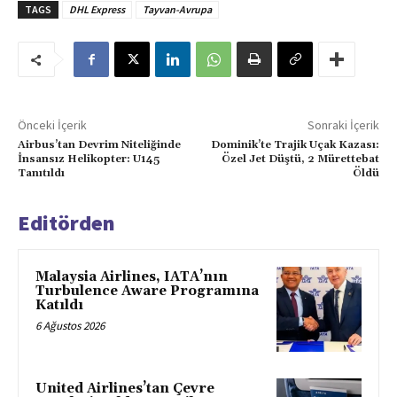
TAGS
DHL Express
Tayvan-Avrupa
Önceki İçerik
Sonraki İçerik
Airbus’tan Devrim Niteliğinde
Dominik’te Trajik Uçak Kazası:
İnsansız Helikopter: U145
Özel Jet Düştü, 2 Mürettebat
Tanıtıldı
Öldü
Editörden
Malaysia Airlines, IATA’nın
Turbulence Aware Programına
Katıldı
6 Ağustos 2026
United Airlines’tan Çevre