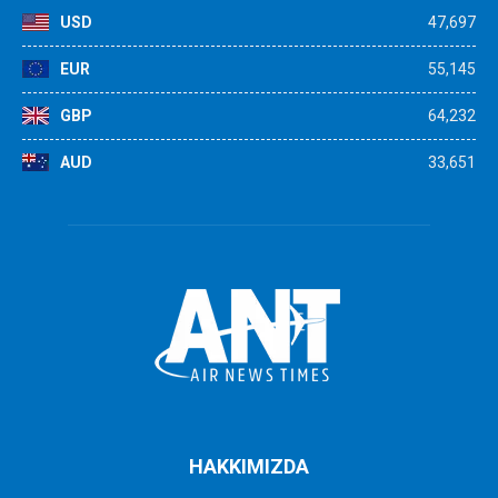
USD
47,697
EUR
55,145
GBP
64,232
AUD
33,651
HAKKIMIZDA