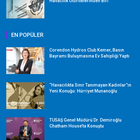
Havacılık Otoritelerinden Biri
EN POPÜLER
Corendon Hydros Club Kemer, Basın
Bayramı Buluşmasına Ev Sahipliği Yaptı
“Havacılıkta Sınır Tanımayan Kadınlar”ın
Yeni Konuğu: Hürriyet Munanoğlu
TUSAŞ Genel Müdürü Dr. Demiroğlu
Chatham House’ta Konuştu