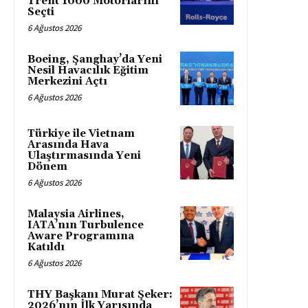
Trent 1000 Motorlarını
Seçti
6 Ağustos 2026
Boeing, Şanghay’da Yeni
Nesil Havacılık Eğitim
Merkezini Açtı
6 Ağustos 2026
Türkiye ile Vietnam
Arasında Hava
Ulaştırmasında Yeni
Dönem
6 Ağustos 2026
Malaysia Airlines,
IATA’nın Turbulence
Aware Programına
Katıldı
6 Ağustos 2026
THY Başkanı Murat Şeker:
2026’nın İlk Yarısında