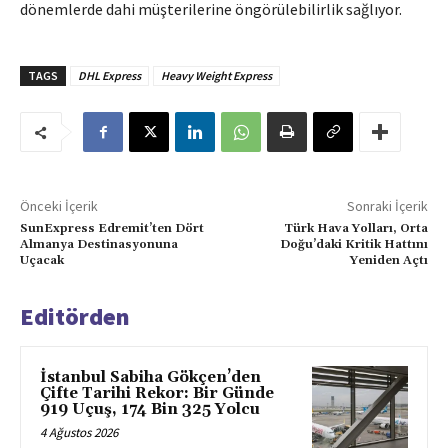
dönemlerde dahi müşterilerine öngörülebilirlik sağlıyor.
TAGS
DHL Express
Heavy Weight Express
Önceki İçerik
Sonraki İçerik
SunExpress Edremit’ten Dört
Türk Hava Yolları, Orta
Almanya Destinasyonuna
Doğu’daki Kritik Hattını
Uçacak
Yeniden Açtı
Editörden
İstanbul Sabiha Gökçen’den
Çifte Tarihi Rekor: Bir Günde
919 Uçuş, 174 Bin 325 Yolcu
4 Ağustos 2026