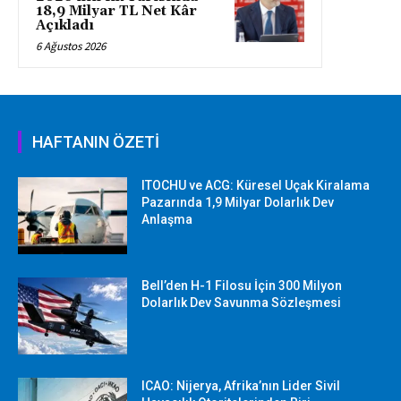
18,9 Milyar TL Net Kâr
Açıkladı
6 Ağustos 2026
HAFTANIN ÖZETİ
ITOCHU ve ACG: Küresel Uçak Kiralama
Pazarında 1,9 Milyar Dolarlık Dev
Anlaşma
Bell’den H-1 Filosu İçin 300 Milyon
Dolarlık Dev Savunma Sözleşmesi
ICAO: Nijerya, Afrika’nın Lider Sivil