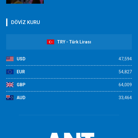
DÖVİZ KURU
TRY - Türk Lirası
USD
47,594
EUR
54,827
GBP
64,009
AUD
33,464