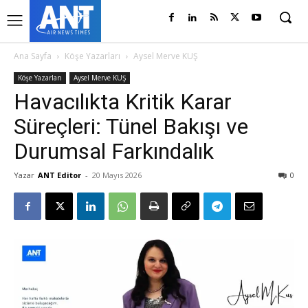
Ana Sayfa
Köşe Yazarları
Aysel Merve KUŞ
Köşe Yazarları
Aysel Merve KUŞ
Havacılıkta Kritik Karar
Süreçleri: Tünel Bakışı ve
Durumsal Farkındalık
Yazar
ANT Editor
-
20 Mayıs 2026
0