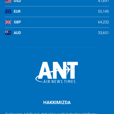
USD
47,697
EUR
55,145
GBP
64,232
AUD
33,651
HAKKIMIZDA