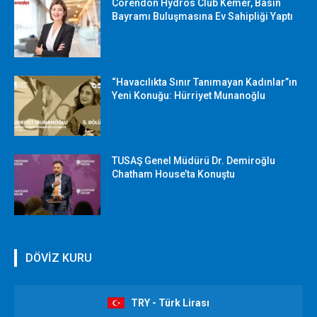
Corendon Hydros Club Kemer, Basın
Bayramı Buluşmasına Ev Sahipliği Yaptı
“Havacılıkta Sınır Tanımayan Kadınlar”ın
Yeni Konuğu: Hürriyet Munanoğlu
TUSAŞ Genel Müdürü Dr. Demiroğlu
Chatham House’ta Konuştu
DÖVİZ KURU
TRY - Türk Lirası