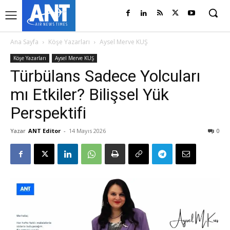
Ana Sayfa
Köşe Yazarları
Aysel Merve KUŞ
Köşe Yazarları
Aysel Merve KUŞ
Türbülans Sadece Yolcuları
mı Etkiler? Bilişsel Yük
Perspektifi
Yazar
ANT Editor
-
14 Mayıs 2026
0