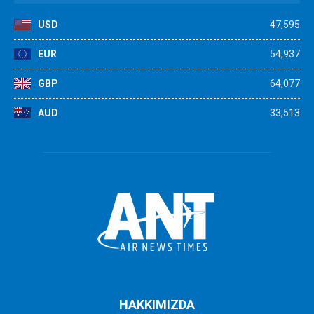
USD
47,595
EUR
54,937
GBP
64,077
AUD
33,513
HAKKIMIZDA