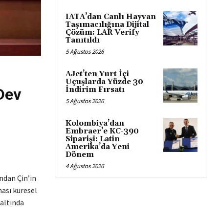
IATA’dan Canlı Hayvan
Taşımacılığına Dijital
Çözüm: LAR Verify
Tanıtıldı
5 Ağustos 2026
AJet’ten Yurt İçi
Uçuşlarda Yüzde 30
Dev
İndirim Fırsatı
5 Ağustos 2026
Kolombiya’dan
Embraer’e KC-390
Siparişi: Latin
Amerika’da Yeni
Dönem
4 Ağustos 2026
ndan Çin’in
ması küresel
 altında