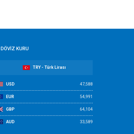
DÖVİZ KURU
TRY - Türk Lirası
USD
47,588
EUR
54,991
GBP
64,104
AUD
33,589