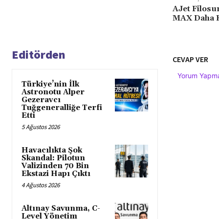
AJet Filosu
MAX Daha K
Editörden
CEVAP VER
Yorum Yapmak
Türkiye’nin İlk
Astronotu Alper
Gezeravcı
Tuğgeneralliğe Terfi
Etti
5 Ağustos 2026
Havacılıkta Şok
Skandal: Pilotun
Valizinden 70 Bin
Ekstazi Hapı Çıktı
4 Ağustos 2026
Altınay Savunma, C-
Level Yönetim