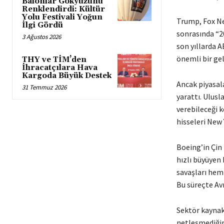
Balonlar Gökyüzünü
Renklendirdi: Kültür
Yolu Festivali Yoğun
Trump, Fox Ne
İlgi Gördü
sonrasında “2
3 Ağustos 2026
son yıllarda A
önemli bir gel
THY ve TİM’den
İhracatçılara Hava
Kargoda Büyük Destek
Ancak piyasala
31 Temmuz 2026
yarattı. Ulusl
verebileceği 
hisseleri New 
Boeing’in Çin
hızlı büyüyen 
savaşları hem 
Bu süreçte Avr
Sektör kaynak
netleşmediğin