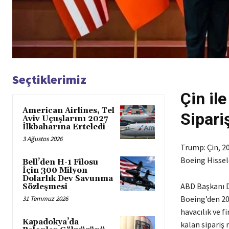
Seçtiklerimiz
Çin il
American Airlines, Tel
Sipari
Aviv Uçuşlarını 2027
İlkbaharına Erteledi
3 Ağustos 2026
Trump: Çin, 2
Boeing Hissele
Bell’den H-1 Filosu
İçin 300 Milyon
Dolarlık Dev Savunma
ABD Başkanı D
Sözleşmesi
Boeing’den 200
31 Temmuz 2026
havacılık ve f
Kapadokya’da
kalan sipariş 