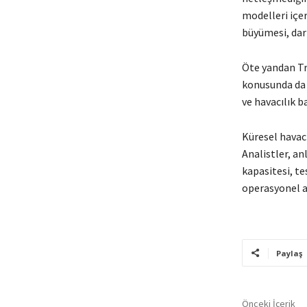
modelleri içer
büyümesi, dar 
Öte yandan Tr
konusunda da g
ve havacılık b
Küresel havacı
Analistler, a
kapasitesi, t
operasyonel a
Paylaş
Önceki İçerik