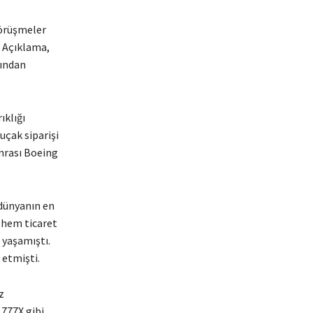
görüşmeler
. Açıklama,
sından
ıklığı
uçak siparişi
nrası Boeing
 dünyanın en
a hem ticaret
 yaşamıştı.
 etmişti.
z
777X gibi