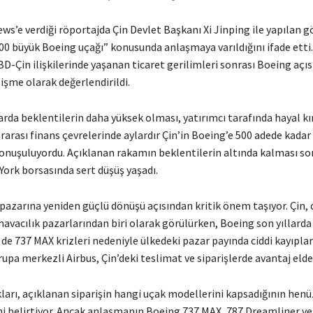
ws’e verdiği röportajda Çin Devlet Başkanı Xi Jinping ile yapılan 
00 büyük Boeing uçağı” konusunda anlaşmaya varıldığını ifade etti
BD-Çin ilişkilerinde yaşanan ticaret gerilimleri sonrası Boeing açı
işme olarak değerlendirildi.
rda beklentilerin daha yüksek olması, yatırımcı tarafında hayal kır
ararası finans çevrelerinde aylardır Çin’in Boeing’e 500 adede kadar 
konuşuluyordu. Açıklanan rakamın beklentilerin altında kalması so
York borsasında sert düşüş yaşadı.
 pazarına yeniden güçlü dönüşü açısından kritik önem taşıyor. Çin,
havacılık pazarlarından biri olarak görülürken, Boeing son yıllard
de 737 MAX krizleri nedeniyle ülkedeki pazar payında ciddi kayıplar
upa merkezli Airbus, Çin’deki teslimat ve siparişlerde avantaj elde
ları, açıklanan siparişin hangi uçak modellerini kapsadığının henü
i belirtiyor. Ancak anlaşmanın Boeing 737 MAX, 787 Dreamliner ve 