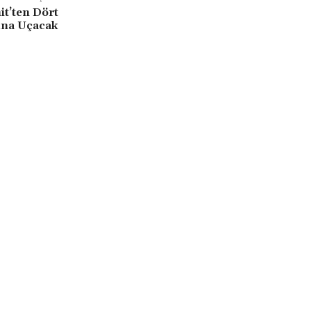
t’ten Dört
una Uçacak