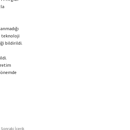
zla
ğlanmadığı
 teknoloji
 bildirildi.
ldi.
üretim
i dönemde
Sonraki İçerik