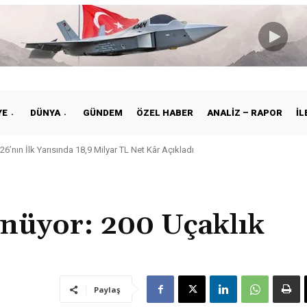
YE
DÜNYA
GÜNDEM
ÖZEL HABER
ANALIZ – RAPOR
İL
6’nın İlk Yarısında 18,9 Milyar TL Net Kâr Açıkladı
’dan Canlı Hayvan Taşımacılığına Dijital Çözüm: LAR Verify Tanıtıldı
önüyor: 200 Uçaklık
Paylaş