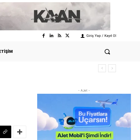
Giriş Yap / Kayıt Ol
ETIŞIM
- AJet -