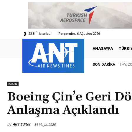
C
23.8
İstanbul
Perşembe, 6 Ağustos 2026
ANASAYFA
TÜRKI
SON DAKIKA
THY, 202
IATA
BASIN
Boeing Çin’e Geri D
Anlaşma Açıklandı
By
ANT Editor
14 Mayıs 2026