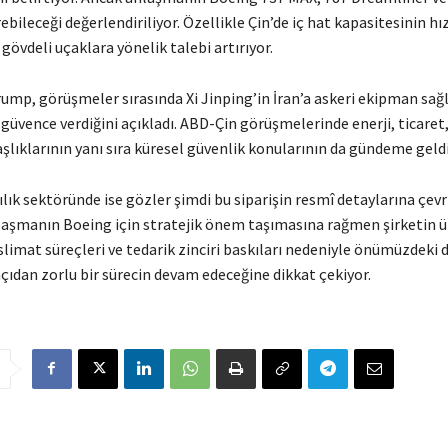
ebileceği değerlendiriliyor. Özellikle Çin’de iç hat kapasitesinin hı
gövdeli uçaklara yönelik talebi artırıyor.
ump, görüşmeler sırasında Xi Jinping’in İran’a askeri ekipman sa
üvence verdiğini açıkladı. ABD-Çin görüşmelerinde enerji, ticaret,
aşlıklarının yanı sıra küresel güvenlik konularının da gündeme geldiği
lık sektöründe ise gözler şimdi bu siparişin resmî detaylarına çevri
nlaşmanın Boeing için stratejik önem taşımasına rağmen şirketin 
eslimat süreçleri ve tedarik zinciri baskıları nedeniyle önümüzdek
çıdan zorlu bir sürecin devam edeceğine dikkat çekiyor.