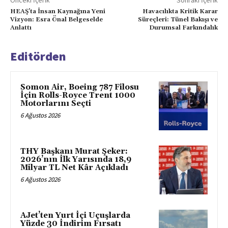
Önceki İçerik
Sonraki İçerik
HEAŞ’ta İnsan Kaynağına Yeni
Havacılıkta Kritik Karar
Vizyon: Esra Önal Belgeselde
Süreçleri: Tünel Bakışı ve
Anlattı
Durumsal Farkındalık
Editörden
Somon Air, Boeing 787 Filosu
İçin Rolls-Royce Trent 1000
Motorlarını Seçti
6 Ağustos 2026
THY Başkanı Murat Şeker:
2026’nın İlk Yarısında 18,9
Milyar TL Net Kâr Açıkladı
6 Ağustos 2026
AJet’ten Yurt İçi Uçuşlarda
Yüzde 30 İndirim Fırsatı