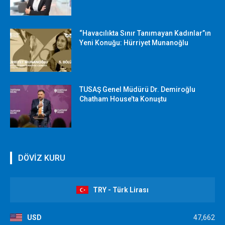
“Havacılıkta Sınır Tanımayan Kadınlar”ın
Yeni Konuğu: Hürriyet Munanoğlu
TUSAŞ Genel Müdürü Dr. Demiroğlu
Chatham House’ta Konuştu
DÖVİZ KURU
TRY - Türk Lirası
USD
47,662