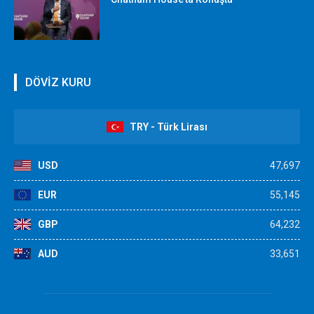
DÖVİZ KURU
TRY - Türk Lirası
USD
47,697
EUR
55,145
GBP
64,232
AUD
33,651