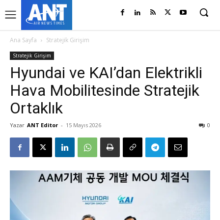
Ana Sayfa
Stratejik Girişim
Stratejik Girişim
Hyundai ve KAI’dan Elektrikli
Hava Mobilitesinde Stratejik
Ortaklık
Yazar
ANT Editor
-
15 Mayıs 2026
0