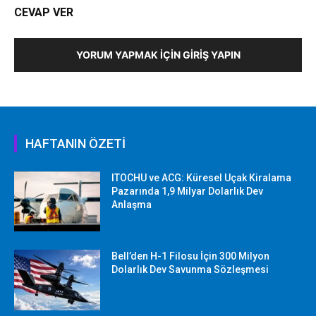
CEVAP VER
YORUM YAPMAK İÇIN GIRIŞ YAPIN
HAFTANIN ÖZETİ
ITOCHU ve ACG: Küresel Uçak Kiralama
Pazarında 1,9 Milyar Dolarlık Dev
Anlaşma
Bell’den H-1 Filosu İçin 300 Milyon
Dolarlık Dev Savunma Sözleşmesi