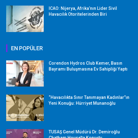
ICAO: Nijerya, Afrika’nın Lider Sivil
Havacılık Otoritelerinden Biri
EN POPÜLER
Corendon Hydros Club Kemer, Basın
Bayramı Buluşmasına Ev Sahipliği Yaptı
“Havacılıkta Sınır Tanımayan Kadınlar”ın
Yeni Konuğu: Hürriyet Munanoğlu
TUSAŞ Genel Müdürü Dr. Demiroğlu
Chatham House’ta Konuştu