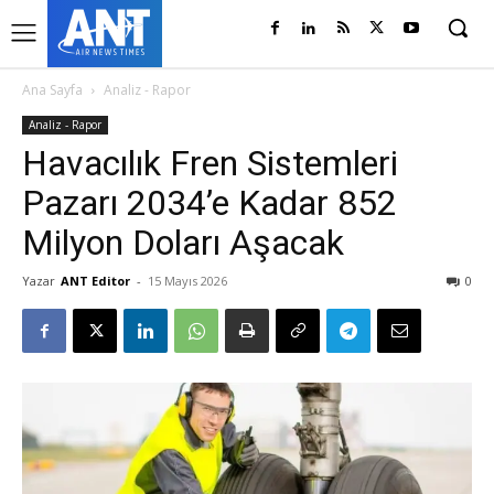
Ana Sayfa
Analiz - Rapor
Analiz - Rapor
Havacılık Fren Sistemleri
Pazarı 2034’e Kadar 852
Milyon Doları Aşacak
Yazar
ANT Editor
-
15 Mayıs 2026
0