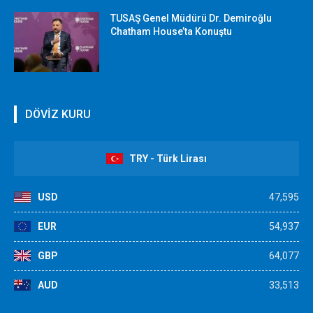
TUSAŞ Genel Müdürü Dr. Demiroğlu
Chatham House’ta Konuştu
DÖVİZ KURU
TRY - Türk Lirası
USD
47,595
EUR
54,937
GBP
64,077
AUD
33,513