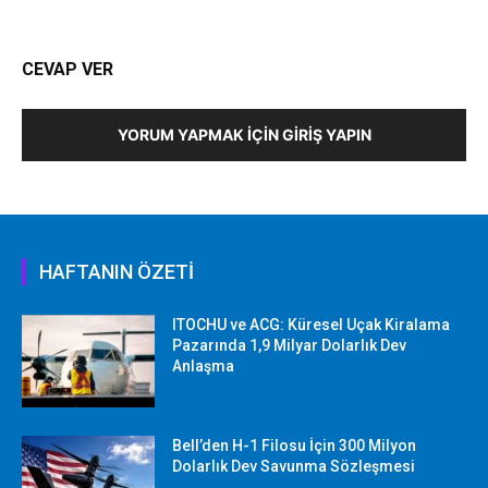
CEVAP VER
YORUM YAPMAK İÇIN GIRIŞ YAPIN
HAFTANIN ÖZETİ
ITOCHU ve ACG: Küresel Uçak Kiralama
Pazarında 1,9 Milyar Dolarlık Dev
Anlaşma
Bell’den H-1 Filosu İçin 300 Milyon
Dolarlık Dev Savunma Sözleşmesi