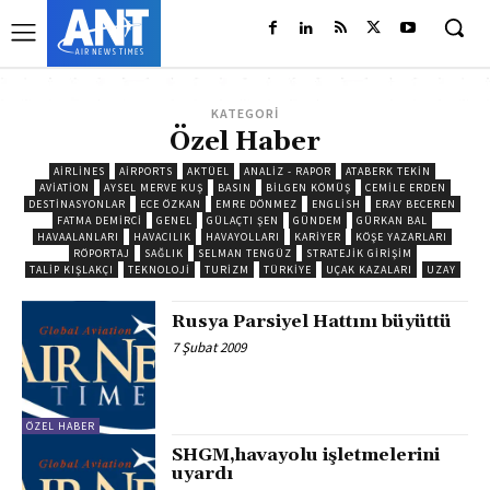
KATEGORİ
Özel Haber
AIRLINES
AIRPORTS
AKTÜEL
ANALIZ - RAPOR
ATABERK TEKİN
AVIATION
AYSEL MERVE KUŞ
BASIN
BILGEN KÖMÜŞ
CEMILE ERDEN
DESTINASYONLAR
ECE ÖZKAN
EMRE DÖNMEZ
ENGLISH
ERAY BECEREN
FATMA DEMIRCI
GENEL
GÜLAÇTI ŞEN
GÜNDEM
GÜRKAN BAL
HAVAALANLARI
HAVACILIK
HAVAYOLLARI
KARIYER
KÖŞE YAZARLARI
RÖPORTAJ
SAĞLIK
SELMAN TENGÜZ
STRATEJIK GIRIŞIM
TALIP KIŞLAKÇI
TEKNOLOJI
TURIZM
TÜRKIYE
UÇAK KAZALARI
UZAY
Rusya Parsiyel Hattını büyüttü
7 Şubat 2009
ÖZEL HABER
SHGM,havayolu işletmelerini
uyardı