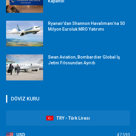
Kapandı
Ryanair’dan Shannon Havalimanı’na 50
Milyon Euroluk MRO Yatırımı
Swan Aviation, Bombardier Global İş
Jetini Filosundan Ayırdı
DÖVİZ KURU
TRY - Türk Lirası
USD
47,593