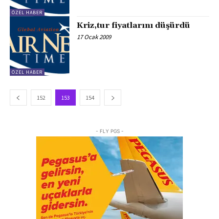
ÖZEL HABER
Kriz,tur fiyatlarını düşürdü
17 Ocak 2009
ÖZEL HABER
152
153
154
- FLY PGS -