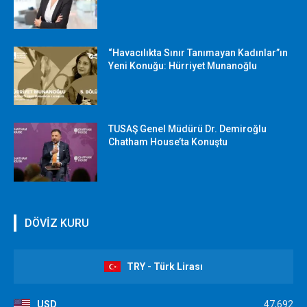
“Havacılıkta Sınır Tanımayan Kadınlar”ın
Yeni Konuğu: Hürriyet Munanoğlu
TUSAŞ Genel Müdürü Dr. Demiroğlu
Chatham House’ta Konuştu
DÖVİZ KURU
TRY - Türk Lirası
USD
47,692