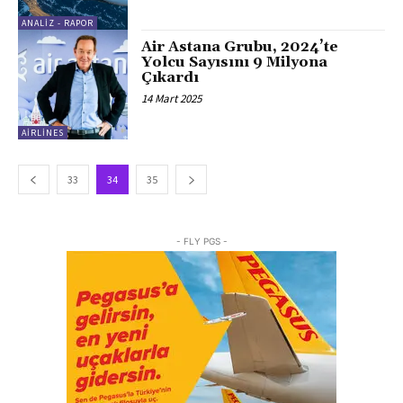
ANALIZ - RAPOR
Air Astana Grubu, 2024’te
Yolcu Sayısını 9 Milyona
Çıkardı
14 Mart 2025
AIRLINES
33
34
35
- FLY PGS -