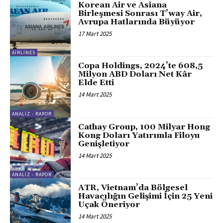
Korean Air ve Asiana
Birleşmesi Sonrası T’way Air,
Avrupa Hatlarında Büyüyor
17 Mart 2025
AIRLINES
Copa Holdings, 2024’te 608,5
Milyon ABD Doları Net Kâr
Elde Etti
14 Mart 2025
ANALIZ - RAPOR
Cathay Group, 100 Milyar Hong
Kong Doları Yatırımla Filoyu
Genişletiyor
14 Mart 2025
ANALIZ - RAPOR
ATR, Vietnam’da Bölgesel
Havacılığın Gelişimi İçin 25 Yeni
Uçak Öneriyor
14 Mart 2025