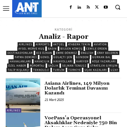
KATEGORİ
Analiz - Rapor
AIRLINES
AIRPORTS
AKTÜEL
ATABERK TEKİN
AVIATION
AYSEL MERVE KUŞ
BASIN
BILGEN KÖMÜŞ
CEMILE ERDEN
DESTINASYONLAR
ECE ÖZKAN
EMRE DÖNMEZ
ENGLISH
ERAY BECEREN
FATMA DEMIRCI
GENEL
GÜLAÇTI ŞEN
GÜNDEM
GÜRKAN BAL
HAVAALANLARI
HAVACILIK
HAVAYOLLARI
KARIYER
KÖŞE YAZARLARI
ÖZEL HABER
RÖPORTAJ
SAĞLIK
SELMAN TENGÜZ
STRATEJIK GIRIŞIM
TALIP KIŞLAKÇI
TEKNOLOJI
TURIZM
TÜRKIYE
UÇAK KAZALARI
UZAY
Asiana Airlines, 149 Milyon
Dolarlık Teminat Davasını
Kazandı
21 Mart 2025
AIRLINES
VoePass’a Operasyonel
Aksaklıklar Nedeniyle 750 Bin