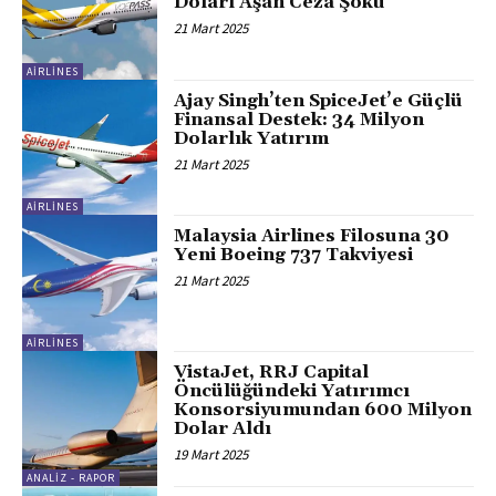
Doları Aşan Ceza Şoku
21 Mart 2025
AIRLINES
Ajay Singh’ten SpiceJet’e Güçlü
Finansal Destek: 34 Milyon
Dolarlık Yatırım
21 Mart 2025
AIRLINES
Malaysia Airlines Filosuna 30
Yeni Boeing 737 Takviyesi
21 Mart 2025
AIRLINES
VistaJet, RRJ Capital
Öncülüğündeki Yatırımcı
Konsorsiyumundan 600 Milyon
Dolar Aldı
19 Mart 2025
ANALIZ - RAPOR