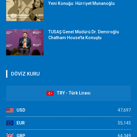
Yeni Konuğu: Hürriyet Munanoğlu
TUSAŞ Genel Müdürü Dr. Demiroğlu
Chatham House’ta Konuştu
DÖVİZ KURU
TRY - Türk Lirası
USD
47,697
EUR
55,145
GBP
64,349