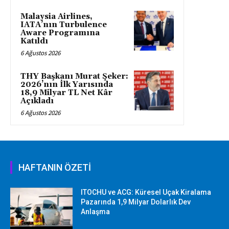
Malaysia Airlines,
IATA’nın Turbulence
Aware Programına
Katıldı
6 Ağustos 2026
THY Başkanı Murat Şeker:
2026’nın İlk Yarısında
18,9 Milyar TL Net Kâr
Açıkladı
6 Ağustos 2026
HAFTANIN ÖZETİ
ITOCHU ve ACG: Küresel Uçak Kiralama
Pazarında 1,9 Milyar Dolarlık Dev
Anlaşma