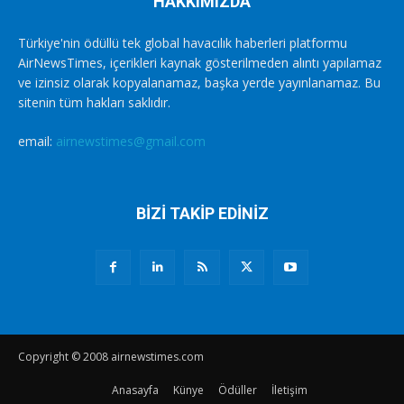
HAKKIMIZDA
Türkiye'nin ödüllü tek global havacılık haberleri platformu
AirNewsTimes, içerikleri kaynak gösterilmeden alıntı yapılamaz
ve izinsiz olarak kopyalanamaz, başka yerde yayınlanamaz. Bu
sitenin tüm hakları saklıdır.
email:
airnewstimes@gmail.com
BİZİ TAKİP EDİNİZ
Copyright © 2008 airnewstimes.com
Anasayfa
Künye
Ödüller
İletişim