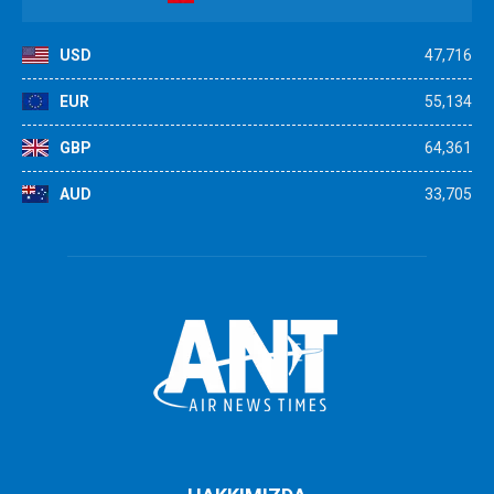
USD
47,716
EUR
55,134
GBP
64,361
AUD
33,705