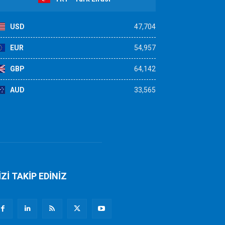
USD
47,704
EUR
54,957
GBP
64,142
AUD
33,565
İZİ TAKİP EDİNİZ