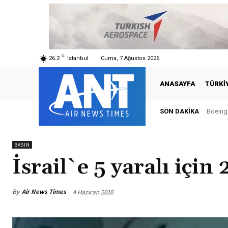
C
26.2
İstanbul
Cuma, 7 Ağustos 2026
ANASAYFA
TÜRKI
SON DAKIKA
Boeing,
BASIN
İsrail`e 5 yaralı için
By
Air News Times
4 Haziran 2010