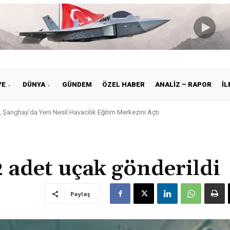
YE
DÜNYA
GÜNDEM
ÖZEL HABER
ANALIZ – RAPOR
İL
 Şanghay’da Yeni Nesil Havacılık Eğitim Merkezini Açtı
 2 adet uçak gönderildi
Paylaş