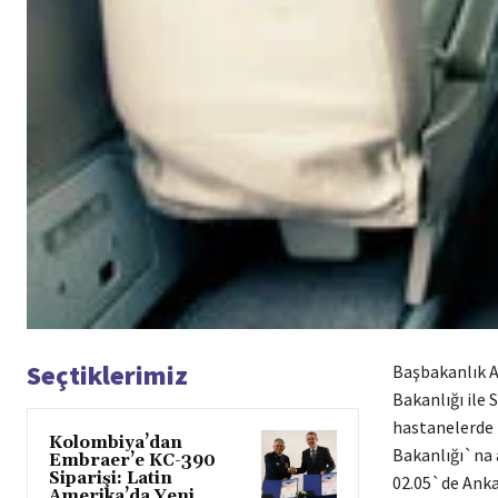
Seçtiklerimiz
Başbakanlık A
Bakanlığı ile 
hastanelerde t
Kolombiya’dan
Bakanlığı`na a
Embraer’e KC-390
Siparişi: Latin
02.05`de Anka
Amerika’da Yeni