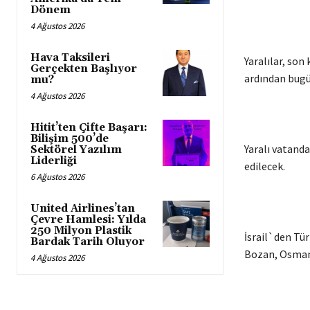
Dönem
4 Ağustos 2026
Hava Taksileri
Yaralılar, so
Gerçekten Başlıyor
ardından bugü
mu?
4 Ağustos 2026
Hitit’ten Çifte Başarı:
Bilişim 500’de
Yaralı vatand
Sektörel Yazılım
Liderliği
edilecek.
6 Ağustos 2026
United Airlines’tan
Çevre Hamlesi: Yılda
250 Milyon Plastik
İsrail`den Tür
Bardak Tarih Oluyor
Bozan, Osman
4 Ağustos 2026