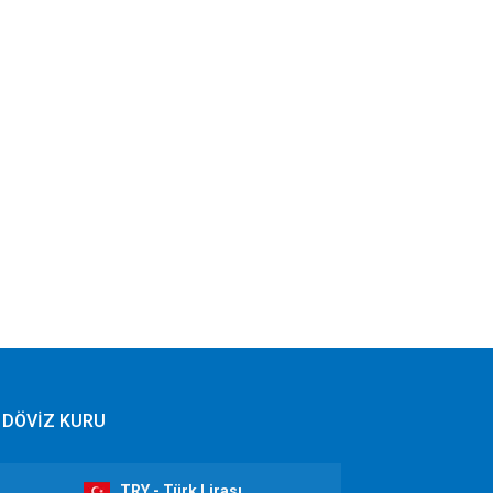
DÖVİZ KURU
TRY - Türk Lirası