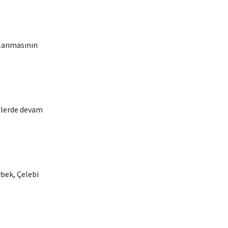
mlanmasının
nelerde devam
ybek, Çelebi