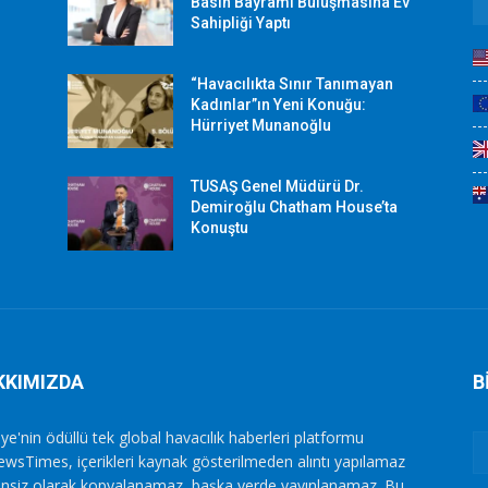
r
Basın Bayramı Buluşmasına Ev
Sahipliği Yaptı
“Havacılıkta Sınır Tanımayan
Kadınlar”ın Yeni Konuğu:
Hürriyet Munanoğlu
TUSAŞ Genel Müdürü Dr.
Demiroğlu Chatham House’ta
Konuştu
KKIMIZDA
B
ye'nin ödüllü tek global havacılık haberleri platformu
ewsTimes, içerikleri kaynak gösterilmeden alıntı yapılamaz
zinsiz olarak kopyalanamaz, başka yerde yayınlanamaz. Bu