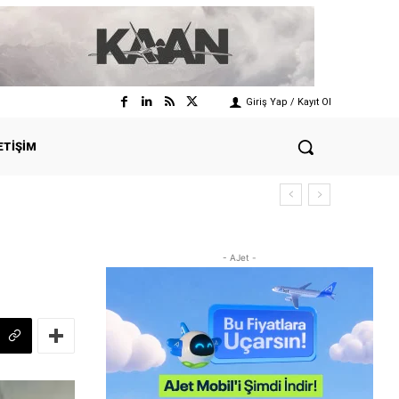
Giriş Yap / Kayıt Ol
ETIŞIM
- AJet -