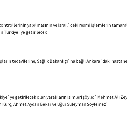
n kontrollerinin yapılmasının ve İsrail`deki resmi işlemlerin tama
n Türkiye`ye getirilecek.
aşların tedavilerine, Sağlık Bakanlığı`na bağlı Ankara`daki hasta
kiye`ye getirilecek olan yaralıların isimleri şöyle: `Mehmet Ali Ze
 Kurç, Ahmet Aydan Bekar ve Uğur Süleyman Söylemez`