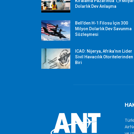
Kiralama Pazarında 1,9 Milya
Dolarlık Dev Anlaşma
Bell’den H-1 Filosu İçin 300
Milyon Dolarlık Dev Savunma
Sözleşmesi
ICAO: Nijerya, Afrika’nın Lider
Sivil Havacılık Otoritelerinden
Biri
HA
Türki
AirN
ve i