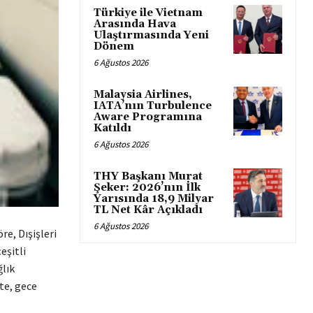
Türkiye ile Vietnam
Arasında Hava
Ulaştırmasında Yeni
Dönem
6 Ağustos 2026
Malaysia Airlines,
IATA’nın Turbulence
Aware Programına
Katıldı
6 Ağustos 2026
THY Başkanı Murat
Şeker: 2026’nın İlk
Yarısında 18,9 Milyar
TL Net Kâr Açıkladı
6 Ağustos 2026
e, Dışişleri
eşitli
ğlık
te, gece