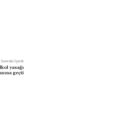
Sonraki İçerik
lkol yasağı
sına geçti