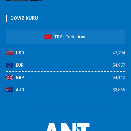
DÖVİZ KURU
TRY - Türk Lirası
USD
47,704
EUR
54,957
GBP
64,142
AUD
33,565