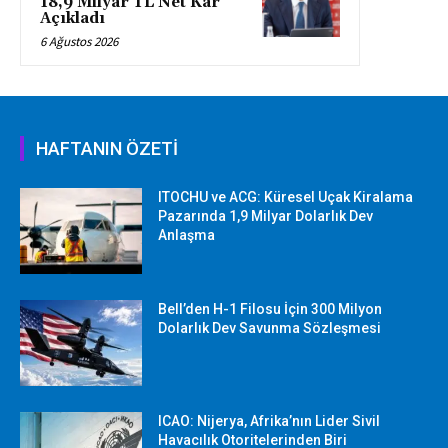
18,9 Milyar TL Net Kâr
Açıkladı
6 Ağustos 2026
HAFTANIN ÖZETİ
ITOCHU ve ACG: Küresel Uçak Kiralama
Pazarında 1,9 Milyar Dolarlık Dev
Anlaşma
Bell’den H-1 Filosu İçin 300 Milyon
Dolarlık Dev Savunma Sözleşmesi
ICAO: Nijerya, Afrika’nın Lider Sivil
Havacılık Otoritelerinden Biri