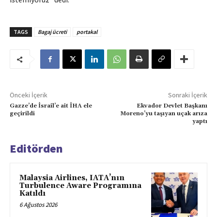
TAGS
Bagaj ücreti
portakal
Önceki İçerik
Sonraki İçerik
Gazze’de İsrail’e ait İHA ele
Ekvador Devlet Başkanı
geçirildi
Moreno’yu taşıyan uçak arıza
yaptı
Editörden
Malaysia Airlines, IATA’nın
Turbulence Aware Programına
Katıldı
6 Ağustos 2026