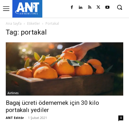
Ana Sayfa
Etiketler
Portakal
Tag: portakal
Airlines
Bagaj ücreti ödememek için 30 kilo
portakalı yediler
ANT Editör
-
1 Şubat 2021
0