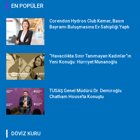
EN POPÜLER
Corendon Hydros Club Kemer, Basın
Bayramı Buluşmasına Ev Sahipliği Yaptı
“Havacılıkta Sınır Tanımayan Kadınlar”ın
Yeni Konuğu: Hürriyet Munanoğlu
TUSAŞ Genel Müdürü Dr. Demiroğlu
Chatham House’ta Konuştu
DÖVİZ KURU