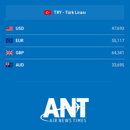
TRY - Türk Lirası
USD
47,693
EUR
55,117
GBP
64,341
AUD
33,695