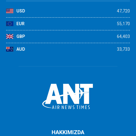
USD
47,720
EUR
55,170
GBP
64,403
AUD
33,733
HAKKIMIZDA