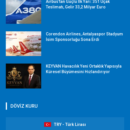
Airbus’tan Güçlü İlk Yarı: 351 Uçak
Teslimatı, Gelir 33,2 Milyar Euro
Corendon Airlines, Antalyaspor Stadyum
İsim Sponsorluğu Sona Erdi
KEYVAN Havacılık Yeni Ortaklık Yapısıyla
Küresel Büyümesini Hızlandırıyor
DÖVİZ KURU
TRY - Türk Lirası