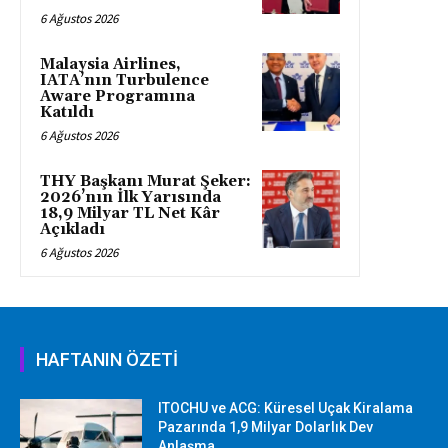
6 Ağustos 2026
Malaysia Airlines,
IATA’nın Turbulence
Aware Programına
Katıldı
6 Ağustos 2026
THY Başkanı Murat Şeker:
2026’nın İlk Yarısında
18,9 Milyar TL Net Kâr
Açıkladı
6 Ağustos 2026
HAFTANIN ÖZETİ
ITOCHU ve ACG: Küresel Uçak Kiralama
Pazarında 1,9 Milyar Dolarlık Dev
Anlaşma