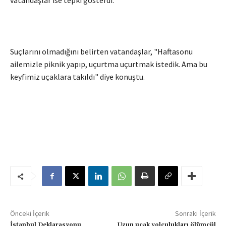
vatandaşlar ise tepki gösterdi.
Suçlarını olmadığını belirten vatandaşlar, "Haftasonu
ailemizle piknik yapıp, uçurtma uçurtmak istedik. Ama bu
keyfimiz uçaklara takıldı" diye konuştu.
Önceki İçerik
Sonraki İçerik
İstanbul Deklarasyonu
Uzun uçak yolculukları ölümcül