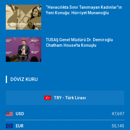
“Havacılıkta Sınır Tanımayan Kadınlar”ın
Yeni Konuğu: Hürriyet Munanoğlu
TUSAŞ Genel Müdürü Dr. Demiroğlu
Chatham House’ta Konuştu
DÖVİZ KURU
TRY - Türk Lirası
USD
47,697
EUR
55,145