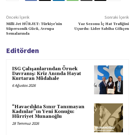
Önceki İçerik
Sonraki İçerik
Milli Jet HÜRJET: Türkiye’nin
Yaz Sezonu İç Hat Trafiğini
Süpersonik Gücü, Avrupa
Uçurdu: Lider Sabiha Gökçen
Semalarında
Editörden
ISG Çalışanlarından Örnek
Davranış: Kriz Anında Hayat
Kurtaran Müdahale
6 Ağustos 2026
“Havacılıkta Sınır Tanımayan
Kadınlar”ın Yeni Konuğu:
Hürriyet Munanoğlu
28 Temmuz 2026