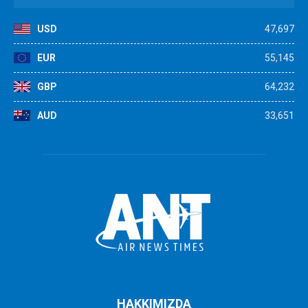
USD
47,697
EUR
55,145
GBP
64,232
AUD
33,651
HAKKIMIZDA