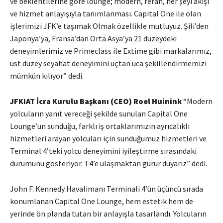
ve beklentilerine göre lounge; modern, ferah, her şeyi akışı
ve hizmet anlayışıyla tanımlanması. Capital One ile olan
işlerimizi JFK’e taşımak Olmak özellikle mutluyuz. Şili’den
Japonya’ya, Fransa’dan Orta Asya’ya 21 düzeydeki
deneyimlerimiz ve Primeclass ile Extime gibi markalarımız,
üst düzey seyahat deneyimini uçtan uca şekillendirmemizi
mümkün kılıyor” dedi.
JFKIAT İcra Kurulu Başkanı (CEO) Roel Huinink
“Modern
yolcuların yanıt vereceği şekilde sunulan Capital One
Lounge’un sunduğu, farklı iş ortaklarımızın ayrıcalıklı
hizmetleri arayan yolcuları için sunduğumuz hizmetleri ve
Terminal 4’teki yolcu deneyimini iyileştirme sırasındaki
durumunu gösteriyor. T4’e ulaşmaktan gurur duyarız” dedi.
John F. Kennedy Havalimanı Terminali 4’ün üçüncü sırada
konumlanan Capital One Lounge, hem estetik hem de
yerinde ön planda tutan bir anlayışla tasarlandı. Yolcuların