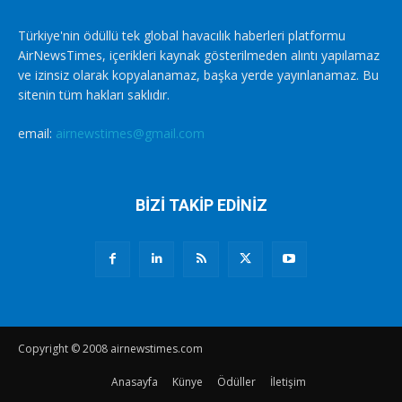
Türkiye'nin ödüllü tek global havacılık haberleri platformu
AirNewsTimes, içerikleri kaynak gösterilmeden alıntı yapılamaz
ve izinsiz olarak kopyalanamaz, başka yerde yayınlanamaz. Bu
sitenin tüm hakları saklıdır.
email:
airnewstimes@gmail.com
BİZİ TAKİP EDİNİZ
Copyright © 2008 airnewstimes.com
Anasayfa
Künye
Ödüller
İletişim